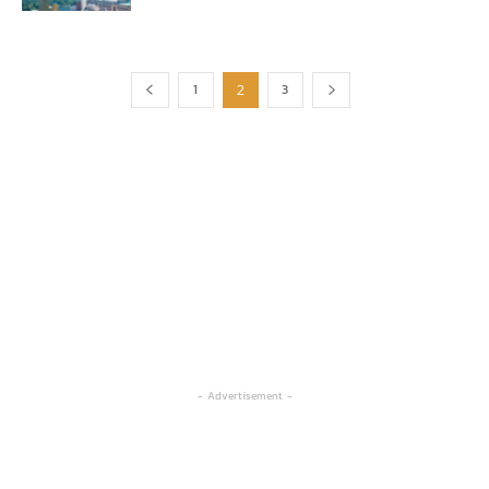
1
3
2
- Advertisement -