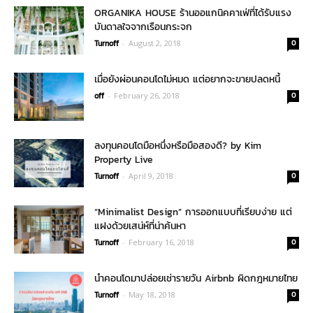
ORGANIKA HOUSE ร้านออแกนิคคาเฟ่ที่ได้รับแรง
บันดาลใจจากเรือนกระจก
Turnoff
-
August 2, 2018
0
เมื่อยังผ่อนคอนโดไม่หมด แต่อยากจะขายปลดหนี้
off
-
February 26, 2018
0
ลงทุนคอนโดมือหนึ่งหรือมือสองดี? by Kim
Property Live
Turnoff
-
April 9, 2018
0
“Minimalist Design” การออกแบบที่เรียบง่าย แต่
แฝงด้วยเสน่ห์ที่น่าค้นหา
Turnoff
-
February 16, 2018
0
นำคอนโดมาปล่อยเช่ารายวัน Airbnb ผิดกฎหมายไทย
Turnoff
-
May 18, 2018
0