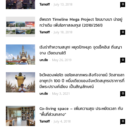
Turnoff
-
July 13, 2018
0
อัพเดท Timeline Mega Project โซนบางนา น่าอยู่
กว่าเดิม เพิ่มโอกาสลงทุน! (2018/2561)
Turnoff
-
July 18, 2018
0
เริงร่าท้าความสนุก! หยุดปักหมุด จุดเช็คอิน! ถิ่นญา
จาง เวียดนามใต้
บก.ชัย
-
May 26, 2019
0
ไหว้หลวงพ่อโต ขอโชคลาภพระสังกัจจายน์ วัดสาขลา
อายุกว่า 100 ปี หนึ่งเดียวของจังหวัดสมุทรปราการที่
มีพระปรางค์เอียง เป็นสัญลักษณ์
บก.ชัย
-
May 3, 2021
0
Co-living space – เพิ่มความสุข ประหยัดเวลา กับ
“พื้นที่ส่วนกลาง”
Turnoff
-
July 4, 2018
0