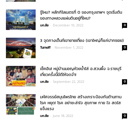
รู้ไหม? หลักกิโลเมตรที่ 0 ของกรุงเทพฯ จุดเริ่มต้น
ของทางหลวงแผ่นดินอยู่ที่ไหน?
บก.ชัย
-
December 10, 2022
0
3 จุดกางเต็นท์เขายายเที่ยง (เขาใหญ่ก็แค่ปากซอย)
Turnoff
-
November 1, 2022
0
เช็คอิน! หมู่บ้านมอญห้วยน้ำใส่ อ.สวนผึ้ง จ.ราชบุรี
เที่ยวครั้งนี้มีดีให้จดจำ!
บก.ชัย
-
September 22, 2022
0
มหัศจรรย์สมุนไพรไทย สร้างเกราะป้องกันต้านทาน
โรค หยุด! โรค อย่าชะล่าใจ สุขภาพ กาย ใจ สดใส
แข็งแรง
บก.ชัย
-
June 18, 2022
0