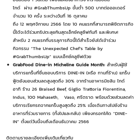
ไกด์ ผ่าน #GrabThumbsUp ขั้นต่ำ 500 บาทต่อออเดอร์
จำนวน 10 ครั้ง ระหว่างวันที่ 16 ตุลาคม
ถึง 12 พฤศจิกายน 2566 โดย 10 คนแรกที่สามารถพิชิตภารกิจ
นี้ได้จะได้ร่วมทริปตะลุยกินสุดเอ็กซ์คลูซีฟทันที และพิเศษ!
สำหรับ 2 คนแรกที่บรรลุภารกิจนี้ได้สำเร็จยังได้เข้าร่วม
กิจกรรม “The Unexpected Chef’s Table by
#GrabThumbsUp” แบบเอ็กซ์คลูซีฟด้วย
GrabFood Dine-in Micheline Guide Month:
สำหรับผู้ใช้
บริการแกร็บที่ชื่นชอบบริการ DINE-IN (หรือ ทานที่ร้าน) แกร็บ
ฟู้ดยังมอบส่วนลดสูงสุดถึง 30% จากร้านอาหารมิชลิน ไกด์
อาทิ ร้าน 26 Braised Beef, Giglio Trattoria Fiorentina,
Indus, 100 Mahaseth, Vaso, ศรีตราด พร้อมด้วยส่วนลดค่า
บริการเรียกรถจากแกร็บสูงสุดถึง 25% เมื่อเดินทางไปยังร้าน
อาหารที่ร่วมรายการ (ทั้งไปและกลับ) เพียงกรอกโค้ด “DINE-
IN” ตั้งแต่วันนี้จนถึงเดือนธันวาคม 2566
ติดตามรายละเอียดเพิ่มเติมเกี่ยวกับ