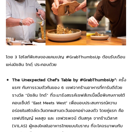
โดย 3 ไฮไลท์พิเศษของแคมเปญ #GrabThumbsUp ต้อนรับเดือน
แห่งมิชลิน ไกดฺ์ ประกอบด้วย
The Unexpected Chef’s Table by #GrabThumbsUp”:
ครั้ง
แรก! กับการรวมตัวกันของ 6 เชฟจากร้านอาหารที่การันตีด้วย
รางวัล “มิชลิน ไกด์” ที่จะมารังสรรค์เชฟส์เทเบิ้ลมื้อพิเศษภายใต้
คอนเซ็ปต์ “East Meets West” เพื่อมอบประสบการณ์ความ
อร่อยในสไตล์ตะวันตกผสานตะวันออกอย่างลงตัว โดยคู่แรก คือ
เชฟปริญญ์ ผลสุข และ เชฟวรพจน์ ตันสกุล จากร้านวิลาศ
(VILAS) ผู้หลงไหลในอาหารไทยแบบโบราณ ที่จะโคจรมาพบกับ