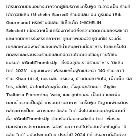
ได้รับความนิยมอย่างมากจากผู้ใช้บริการแกร็บฟู้ด ไม่ว่าจะเป็น ร้านที่
ได้ดาวมิชลิน (Michelin Starred) ร้านมิชลิน บิบ กูร์มอง (Bib
Gourmand) หรือร้านมิชลิน ซีเล็คเต็ด (MICHELIN
Selected) เนื่องจากเป็นเครื่องการันตีถึงความโดดเด่นของรสชาติ
และเทคนิคการรังสรรค์อาหาร คุณภาพของวัตถุดิบที่ใช้ รวมถึง
เอกลักษณ์เฉพาะตัวของเชฟที่นำเสนอผ่านมื้ออาหาร โดยแกร็บได้
คัดสรรและรวบรวมร้านมิชลินที่มีความโดดเด่นไว้อยู่ภายใต้ซับ
แบรนด์ #GrabThumbsUp ซึ่งปัจจุบันเรามีร้านอาหาร ‘มิชลิน
ไกด์ 2023’ อยู่บนแพลตฟอร์มแกร็บฟู้ดแล้วกว่า 140 ร้าน อาทิ
ร้าน Khao (ข้าว), เมธาวลัย ศรแดง, ข้าวต้มปลากิมโบ้, เผ็ดเผ็ด บิส
โทร, เฮียให้, ผัดไทยไฟทะลุดั้งเดิม, ตั้งซุ่ยเฮงโภชนา, Giglio
Trattoria Fiorentina, Vaso, และ ลูกไก่ทอง เป็นต้น และเพื่อ
ตอกย้ำความเป็นผู้นำเทรนด์ด้านอาหาร แกร็บฟู้ด ในฐานะพันธมิตร
หลักอย่างเป็นทางการของ มิชลิน ไกด์ จึงได้จัดแคมเปญพิเศษที่
ชื่อ #GrabThumbsUp ต้อนรับเดือนแห่งมิชลิน ไกด์ เพื่อร่วม
ต้อนรับการประกาศผลรางวัลร้านอาหารที่ได้รับคัดเลือกในคู่มือ ‘มิ
ชลิน ไกด์’ ฉบับประเทศไทย ประจำปี 2024 ที่กำลังจะมาถึงในช่วง