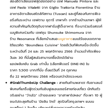
สองอิตาเลียนเชฟสุดฮอตอย่าง เชฟ Manuelo Pintore และ
เชฟ Paolo Vitaletti จาก Giglio Trattoria Fiorentina ร้าน
อาหารอิตาเลียนสไตล์ทัสกาน (Tuscan) และคู่ที่สองกับการฟีเจ
อริ่งกันระหว่าง เชฟตาม ชุดารี เทพาคำ จากร้านบ้านเทพา ผู้ให้
ความสำคัญกับวัตถุดิบจากฟาร์มสู่โต๊ะอาหาร ที่จะมาร่วมรังสรรค์
เมนูพิเศษร่วมกับ เชฟชุน Shunsuke Shimomura จาก
ร้าน Resonance ที่เลือกนำเสนอ
เมนูอาหาร
แบบไร้ขอบเขตภาย
ใต้แนวคิด “Boundless Cuisine” โดยอีเว้นท์พิเศษนี้จะจัดขึ้น
ระหว่างวันที่ 24 และ 25 พฤศจิกายน 2566 จำนวนจำกัดเพียง
วันละ 30 ที่นั่งผู้สนใจสามารถซื้อบัตรได้ผ่าน
แอปพลิเคชัน Grab เท่านั้น (เลือกฟีเจอร์ DINE-IN) ใน
ราคา 5,500 บาท/ที่นั่ง ตั้งแต่วันที่ 24 ตุลาคม
ถึง 22 พฤศจิกายน 2566 หรือจนกว่าบัตรจะหมด
#GrabThumbsUp Challenge :
สายกินห้ามพลาด! กับชาเลนจ์
พิเศษที่แกร็บฟู้ดร่วมกับอินฟูลเอนเซอร์สายท่องเที่ยว นักกินตัว
จริงอย่าง “ว่านไฉ” เจ้าของเพจ “อาสาพาไปหลง” ที่จะพา 10 ผู้
ชนะไปตะลุยกินร้าน ‘มิชลิน ไกด์’ สุดปังทั่วกรุงเทพฯ แบบน
อนสต็อป 1 วันเต็ม เพียงแค่สั่งอาหารจากร้านมิชลิน