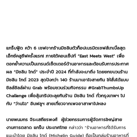
แกร็บฟู้ด คว้า 6 เชฟจากร้านมิชลินตัวท็อปเนรมิตเชฟส์เทเบิ้ลสุด
เอ็กซ์คลูซีฟครั้งแรก! ภายใต้คอนเซ็ปท์
“East Meets West” เพื่อ
ตอกย้ำความเป็นเทรนด์เซ็ตเตอร์ด้านอาหารและต้อนรับการประกาศ
ผล “มิชลิน ไกด์” ประจำปี 2024 ที่กำลังจะมาถึง โดยยกขบวนร้าน
มิชลิน ไกด์ 2023 สุดปังกว่า 140 ร้านมาเอาใจสายกิน ให้สั่งได้แบบ
ชิลล์ชิลล์ผ่าน Grab พร้อมชวนร่วมกิจกรรม #GrabThumbsUp
Challenge เพื่อลุ้นทริปตะลุยกินร้าน มิชลิน ไกด์ ทั่วกรุงเทพฯ ไป
กับ “ว่านไฉ” อินฟลูฯ สายเที่ยวจากเพจอาสาพาไปหลง
นายพนมกร จิระเสถียรพงศ์
ผู้ช่วยกรรมการผู้จัดการใหญ่สาย
งานการตลาด แกร็บ ประเทศไทย
กล่าวว่า “ร้านอาหารที่ได้รับการ
แนะนำโดย มิชลิน ไกด์ (Michelin Guide) ถือเป็นกลุ่มร้านอาหารที่