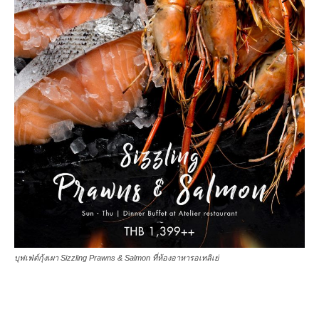
บุฟเฟ่ต์กุ้งเผา Sizzling Prawns & Salmon ที่ห้องอาหารอเทลิเย่