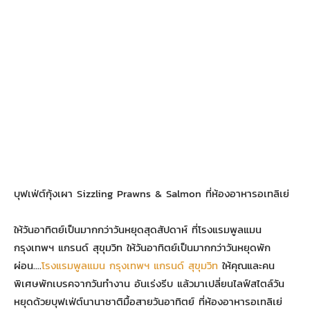
บุฟเฟ่ต์กุ้งเผา Sizzling Prawns & Salmon ที่ห้องอาหารอเทลิเย่
ให้วันอาทิตย์เป็นมากกว่าวันหยุดสุดสัปดาห์ ที่โรงแรมพูลแมน
กรุงเทพฯ แกรนด์ สุขุมวิท ให้วันอาทิตย์เป็นมากกว่าวันหยุดพัก
ผ่อน….
โรงแรมพูลแมน กรุงเทพฯ แกรนด์ สุขุมวิท
ให้คุณและคน
พิเศษพักเบรคจากวันทำงาน อันเร่งรีบ แล้วมาเปลี่ยนไลฟ์สไตล์วัน
หยุดด้วยบุฟเฟ่ต์นานาชาติมื้อสายวันอาทิตย์ ที่ห้องอาหารอเทลิเย่