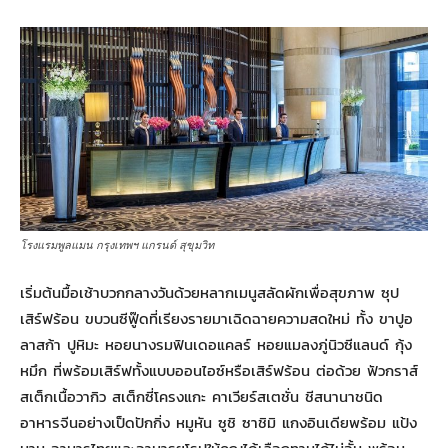
โรงแรมพูลแมน กรุงเทพฯ แกรนด์ สุขุมวิท
เริ่มต้นมื้อเช้าบวกกลางวันด้วยหลากเมนูสลัดผักเพื่อสุขภาพ ซุป
เสิร์ฟร้อน ขบวนซีฟู๊ดที่เรียงรายมาเฉิดฉายความสดใหม่ ทั้ง ขาปูอ
ลาสก้า ปูหิมะ หอยนางรมฟินเดอแคลร์ หอยแมลงภู่นิวซีแลนด์ กุ้ง
หมึก ที่พร้อมเสิร์ฟทั้งแบบออนไอซ์หรือเสิร์ฟร้อน ต่อด้วย ฟัวกราส์
สเต็กเนื้อวากิว สเต็กซี่โครงแกะ คาเวียร์สเตชั่น ชีสนานาชนิด
อาหารจีนอย่างเป็ดปักกิ่ง หมูหัน ซูชิ ซาชิมิ แกงอินเดียพร้อม แป้ง