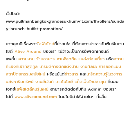
เว็ปไซต์:
www.pullmanbangkokgrandesukhumvit.com/th/offers/sunda
y-brunch-buffet-promotion/
หากคุณมีเรื่องราว
ไลฟ์สไตล์
ที่น่าสนใจ ที่ต้องการประชาสัมพันธ์ในเวบ
ไซต์
Alive Around
ของเรา ไม่ว่าจะเป็นการอัพเดทเทรนด์
แฟชั่น
ความงาม
ร้านอาหาร
คาเฟ่สุดชิค
แหล่งท่องเที่ยว
หรือ
สถาน
ที่แฮงค์เอ้าท์สุดคูล
เทรนด์การตกแต่งบ้าน
งานศิลปะ
การออกแบบ
สถาปัตยกรรมสมัยใหม่
หรือแม้แต่
ข่าวสาร
และ
เกร็ดความรู้ในวงการ
อสังหาริมทรัพย์
งานอีเว้นท์
เทคโนโลยี
แก็ดเจ็ตใหม่ล่าสุด
ที่ตอบ
โจทย์
ไลฟ์สไตล์คนรุ่นใหม่
สามารถติดต่อกับทีม Admin ของเรา
ได้ที่
www.alivearound.com
โดยไม่มีค่าใช้จ่ายใดๆ ทั้งสิ้น