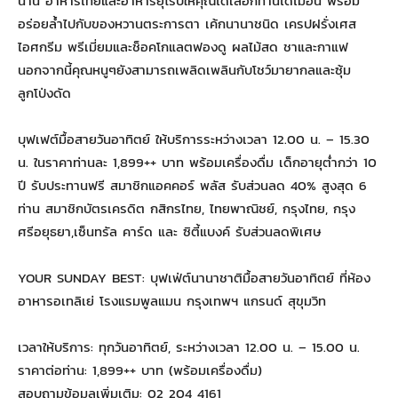
นาน อาหารไทยและอาหารยุโรปให้คุณได้เลือกทานได้ไม่อั้น พร้อม
อร่อยล้ำไปกับของหวานตระการตา เค้กนานาชนิด เครปฝรั่งเศส
ไอศกรีม พรีเมี่ยมและช็อคโกแลตฟองดู ผลไม้สด ชาและกาแฟ
นอกจากนี้คุณหนูๆยังสามารถเพลิดเพลินกับโชว์มายากลและซุ้ม
ลูกโป่งดัด
บุฟเฟต์มื้อสายวันอาทิตย์ ให้บริการระหว่างเวลา 12.00 น. – 15.30
น. ในราคาท่านละ 1,899++ บาท พร้อมเครื่องดื่ม เด็กอายุต่ำกว่า 10
ปี รับประทานฟรี สมาชิกแอคคอร์ พลัส รับส่วนลด 40% สูงสุด 6
ท่าน สมาชิกบัตรเครดิต กสิกรไทย, ไทยพาณิชย์, กรุงไทย, กรุง
ศรีอยุธยา,เซ็นทรัล คาร์ด และ ซิตี้แบงค์ รับส่วนลดพิเศษ
YOUR SUNDAY BEST: บุฟเฟ่ต์นานาชาติมื้อสายวันอาทิตย์ ที่ห้อง
อาหารอเทลิเย่ โรงแรมพูลแมน กรุงเทพฯ แกรนด์ สุขุมวิท
เวลาให้บริการ: ทุกวันอาทิตย์, ระหว่างเวลา 12.00 น. – 15.00 น.
ราคาต่อท่าน: 1,899++ บาท (พร้อมเครื่องดื่ม)
สอบถามข้อมูลเพิ่มเติม: 02 204 4161