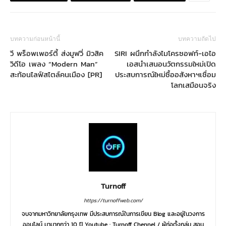
บทความก่อนหน้านี้
บทความถัดไป
วี พร็อพเพอร์ตี้ ส่งมูฟวี่ มิวสิค
SIRI ผนึกกำลังไมโครซอฟท์-เอไอ
วิดีโอ เพลง “Modern Man”
เอสนำเสนอนวัตกรรมใหม่เปิด
สะท้อนไลฟ์สไตล์คนเมือง [PR]
ประสบการณ์ใหม่ซื้ออสังหาฯเชื่อม
โลกเสมือนจริง
Turnoff
https://turnoffweb.com/
จบจากมหาวิทยาลัยกรุงเทพ มีประสบการณ์ในการเขียน Blog และอยู่ในวงการ
ออนไลน์ มามากกว่า 10 ปี Youtube : Turnoff Chennel / ผู้ก่อตั้งกลุ่ม สอน