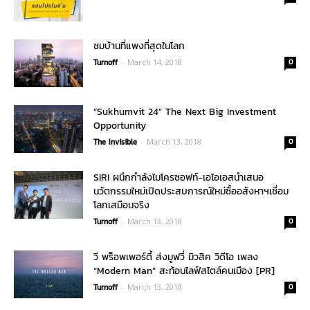
ชมบ้านที่แพงที่สุดในโลก
Turnoff
-
March 14, 2018
0
“Sukhumvit 24” The Next Big Investment
Opportunity
The Invisible
-
March 13, 2018
0
SIRI ผนึกกำลังไมโครซอฟท์-เอไอเอสนำเสนอ
นวัตกรรมใหม่เปิดประสบการณ์ใหม่ซื้ออสังหาฯเชื่อม
โลกเสมือนจริง
Turnoff
-
March 13, 2018
0
วี พร็อพเพอร์ตี้ ส่งมูฟวี่ มิวสิค วิดีโอ เพลง
“Modern Man” สะท้อนไลฟ์สไตล์คนเมือง [PR]
Turnoff
-
March 13, 2018
0