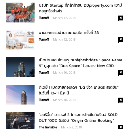
บริษัท Startup ที่กล้าท้าชน DDproperty.com เขามี
กลยุทธ์อย่างไร
Turnoff
-
March 12, 2018
0
งานมหกรรมบ้านและคอนโด ครั้งที่ 38
Turnoff
-
March 12, 2018
0
เปิดม่านคอนโดฯหรู “Knightsbridge Space Rama
9” ดูจุดเด่น “Duo Space” ใจกลาง New CBD
Turnoff
-
March 10, 2018
0
ดีเดย์ ! เปิดขายคอนโดฯ “มิติ ชีวา เกษตร สเตชั่น”
ในวันที่ 10-11 มี.ค.นี้
Turnoff
-
March 10, 2018
0
“ออริจิ้น” มาแรง! 3 โครงการใหม่ไนท์บริดจ์ SOLD
OUT 100% ในรอบ “Origin Online Booking”
The Invisible
-
March 9, 2018
0