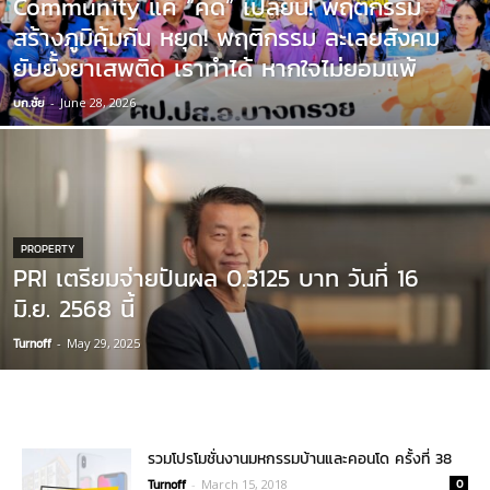
Community แค่ “คิด” เปลี่ยน! พฤติกรรม
สร้างภูมิคุ้มกัน หยุด! พฤติกรรม ละเลยสังคม
ยับยั้งยาเสพติด เราทำได้ หากใจไม่ยอมแพ้
บก.ชัย
-
June 28, 2026
PROPERTY
PRI เตรียมจ่ายปันผล 0.3125 บาท วันที่ 16
มิ.ย. 2568 นี้
Turnoff
-
May 29, 2025
รวมโปรโมชั่นงานมหกรรมบ้านและคอนโด ครั้งที่ 38
Turnoff
-
March 15, 2018
0