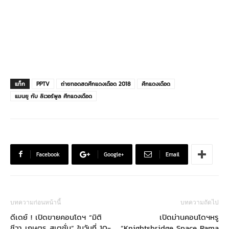
แท็ก
PPTV
ถ่ายทอดสดศึกแดงเดือด 2018
ศึกแดงเดือด
แมนยู กับ ลิเวอร์พูล ศึกแดงเดือด
Facebook
Google+
Email
บทความก่อนหน้านี้
บทความถัดไป
ดีเดย์ ! เปิดขายคอนโดฯ “มิติ
เปิดม่านคอนโดฯหรู
ชีวา เกษตร สเตชั่น” ในวันที่ 10-
“Knightsbridge Space Rama