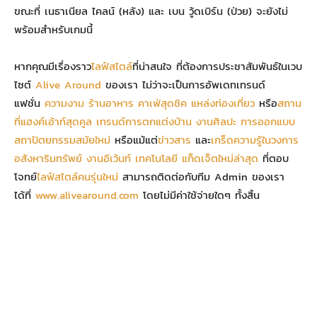
ขณะที่ เนธาเนียล ไคลน์ (หลัง) และ เบน วู้ดเบิร์น (ป่วย) จะยังไม่
พร้อมสำหรับเกมนี้
หากคุณมีเรื่องราว
ไลฟ์สไตล์
ที่น่าสนใจ ที่ต้องการประชาสัมพันธ์ในเวบ
ไซต์
Alive Around
ของเรา ไม่ว่าจะเป็นการอัพเดทเทรนด์
แฟชั่น
ความงาม
ร้านอาหาร
คาเฟ่สุดชิค
แหล่งท่องเที่ยว
หรือ
สถาน
ที่แฮงค์เอ้าท์สุดคูล
เทรนด์การตกแต่งบ้าน
งานศิลปะ
การออกแบบ
สถาปัตยกรรมสมัยใหม่
หรือแม้แต่
ข่าวสาร
และ
เกร็ดความรู้ในวงการ
อสังหาริมทรัพย์
งานอีเว้นท์
เทคโนโลยี
แก็ดเจ็ตใหม่ล่าสุด
ที่ตอบ
โจทย์
ไลฟ์สไตล์คนรุ่นใหม่
สามารถติดต่อกับทีม Admin ของเรา
ได้ที่
www.alivearound.com
โดยไม่มีค่าใช้จ่ายใดๆ ทั้งสิ้น