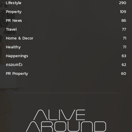
Lifestyle
290
Property
109
PR News
86
Travel
77
Home & Decor
71
Healthy
71
Happenings
63
ครอบครัว
62
PR Property
60