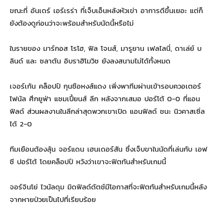
ขณะที่ อันเดร์ เอร์เรร่า ที่เจ็บเอ็นหลังหัวเข่า อาการดีขึ้นเยอะ แต่ก็
ยังต้องดูก่อนว่าจะพร้อมสำหรับนัดนี้หรือไม่
ในรายของ มาร์กอส โรโฮ, ฟิล โจนส์, มารูยาน เฟลไลนี่, ดาเล่ย์ บ
ลินด์ และ ซลาตัน อิบราฮิโมวิช ยังลงสนามไม่ได้ทั้งหมด
เจอร์เก้น คล็อปป์ กุนซือหงส์แดง เพิ่งพาทีมผ่านเข้ารอบควอเตอร์
ไฟนัล ศึกยูฟ่า แชมเปี้ยนส์ ลีก หลังจากเสมอ ปอร์โต้ 0-0 ที่แอน
ฟิลด์ ส่วนผลงานในลีกล่าสุดพวกเขาเปิด แอนฟิลด์ ชนะ นิวคาสเซิ่ล
ได้ 2-0
ทีมเยือนต้องลุ้น จอร์แดน เฮนเดอร์สัน ซึ่งเจ็บขาในนัดที่เล่นกับ เอฟ
ซี ปอร์โต้ โดยคล็อปป์ หวังว่าเขาจะฟิตทันสำหรับเกมนี้
จอร์จินโย่ ไวนัลดุม มิดฟิลด์ดัตช์มีโอกาสที่จะฟิตทันสำหรับเกมนี้หลัง
จากหายป่วยเป็นไปที่เรียบร้อย