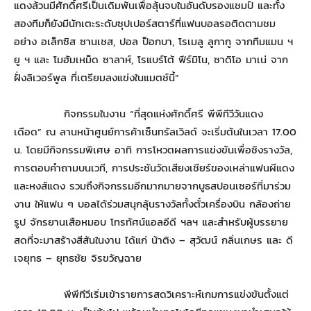
แดงล้วนมีศักดิ์ศรีเป็นเดิมพันเพื่อลุ้นจบในอันดับรองแชมป์ และทั้ง
สองทีมก็ยังมีนักเตะระดับซุปเปอร์สตาร์ที่แฟนบอลรอติดตามชม
อย่าง อเล็กซิส ซานเชส, ปอล ป็อกบา, โรเมลู ลูกากู จากทีมแมน ฯ
ยู ฯ และ โมฮัมเหม็ด ซาลาห์, โรแบร์โต้ ฟีร์มิโน, ซาดิโอ มาเน่ จาก
ฝั่งลิเวอร์พูล ที่เตรียมลงแข่งในแมตช์นี้”
กิจกรรมในงาน “ที่สุดแห่งศักดิ์ศรี พีพีทีวีวันแดง
เดือด” ณ ลานหน้าศูนย์การค้าเซ็นทรัลเวิลด์ จะเริ่มต้นในเวลา 17.00
น. โดยมีกิจกรรมพิเศษ อาทิ การโหวตผลการแข่งขันเพื่อชิงรางวัล,
การตอบคำถามบนเวที, การประชันวัดเสียงเชียร์ของเหล่าแฟนผีแดง
และหงส์แดง รวมถึงกิจกรรมอีกมากมายจากบูธสปอนเซอร์ที่มาร่วม
งาน ให้แฟน ๆ บอลได้ร่วมสนุกลุ้นรางวัลทั้งตั๋วเครื่องบิน กล้องถ่าย
รูป จักรยานเสือหมอบ โทรทัศน์แอลอีดี ฯลฯ และสำหรับผู้บรรยาย
สดที่จะมาสร้างสีสันในงาน ได้แก่ น้าติง – สุวัฒน์ กลิ่นเกษร และ ดี
เจยุทธ – ยุทธชัย จิรขวัญฉาย
พีพีทีวีเริ่มเข้ารายการสดวิเคราะห์เกมการแข่งขันตั้งแต่