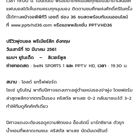
เวลา 19:00 น. เป็นต้นไป พร้อมนำเทคโนโลยีทุกแขนงมานำเสนอให้
แฟนบอลได้เห็นเกมครบทุกมุมมอง ติดตามชมศึกแห่งศักดิ์ศรีในครั้ง
นี้ได้ทาง
หน้าจอพีพีทีวี เอชดี ช่อง
36
ชมสดพร้อมกันบนออนไลน์
ที่
www.pptvhd36.com
หรือ
แอพพลิเคชั่น PPTVHD36
ปรีวิวฟุตบอล พรีเมียร์ลีก อังกฤษ
วันเสาร์ที่ 10 มีนาคม 2561
แมนฯ ยูไนเต็ด – ลิเวอร์พูล
ถ่ายทอดสด
: beIN SPORTS 1
และ
PPTV HD,
เวลา
: 19.30 น.
สนาม
: โอลด์ แทร็ฟฟอร์ด
โชเซ่ มูรินโญ่ พาทีมปีศาจแดงเกาะอยู่ตำแหน่งรองจ่าฝูง โดยฟอร์ม
ล่าสุดพลิกจากตกเป็นรอง คริสตัล พาเลซ 0-2 กลับมาชนะได้ 3-2
ทำให้ทีมดูคึกคักทีเดียว
ปีศาจแดงจะต้องรอดูความฟิตของ อ็องโตนี่ มาร์กซิยาล ตัวรุก
น้ำหอมที่พลาดเกมชนะ คริสตัล พาเลซ นัดมันเดย์ไนต์