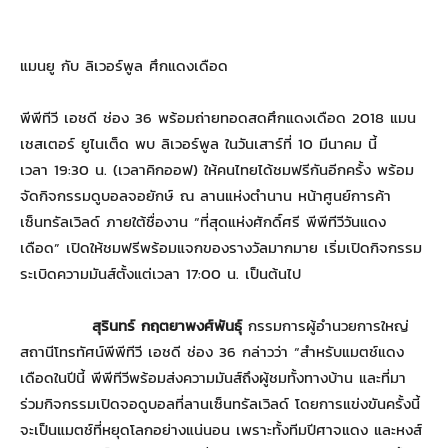
แมนยู กับ ลิเวอร์พูล ศึกแดงเดือด
พีพีทีวี เอชดี ช่อง 36 พร้อมถ่ายทอดสดศึกแดงเดือด 2018 แมน
เชสเตอร์ ยูไนเต็ด พบ ลิเวอร์พูล ในวันเสาร์ที่ 10 มีนาคม นี้
เวลา 19:30 น. (เวลาคิกออฟ) ให้คนไทยได้ชมฟรีกันอีกครั้ง พร้อม
จัดกิจกรรมดูบอลจอยักษ์ ณ ลานแห่งตำนาน หน้าศูนย์การค้า
เซ็นทรัลเวิลด์ ภายใต้ชื่องาน “ที่สุดแห่งศักดิ์ศรี พีพีทีวีวันแดง
เดือด” เปิดให้ชมฟรีพร้อมแจกของรางวัลมากมาย เริ่มเปิดกิจกรรม
ระเบิดความมันส์ตั้งแต่เวลา 17:00 น. เป็นต้นไป
สุรินทร์ กฤตยาพงศ์พันธุ์
กรรมการผู้อำนวยการใหญ่
สถานีโทรทัศน์พีพีทีวี เอชดี ช่อง 36 กล่าวว่า “สำหรับแมตช์แดง
เดือดในปีนี้ พีพีทีวีพร้อมส่งความมันส์ถึงผู้ชมทั้งทางบ้าน และที่มา
ร่วมกิจกรรมเปิดจอดูบอลที่ลานเซ็นทรัลเวิลด์ โดยการแข่งขันครั้งนี้
จะเป็นแมตช์ที่หยุดโลกอย่างแน่นอน เพราะทั้งทีมปีศาจแดง และหงส์