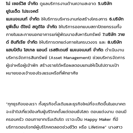
โน่ เซอร์วิส จำกัด
ดูแลบริการงานด้านความสะอาด
5.บริษัท
ยูไนเต็ด โปรเจคต์
แมเนจเมนท์ จำกัด
ให้บริการบริหารงานก่อสร้างโครงการ
6.บริษัท
ยูพีเอ็ม ดีไซน์ สตูดิโอ จำกัด
ให้บริการออกแบบสถาปัตยกรรมทั้ง
ภายในและภายนอกอาคารแก่ผู้พัฒนาอสังหาริมทรัพย์
7.บริษัท วาย
ด์ อินทีเรีย จำกัด
ให้บริการตกแต่งภายในครบวงจร และ
8.
บริษัท
แฮมป์ตัน โฮเทล แอนด์ เรสซิเดนซ์ แมเนจเมนท์ จำกัด
ดำเนินงาน
บริหารจัดการสินทรัพย์ (Asset Management) ช่วยบริหารจัดการ
ผู้เช่าหรือผู้เข้าพัก สร้างรายได้หรือผลตอบแทนให้เป็นไปตามเป้า
หมายของเจ้าของโรงแรมหรือที่พักอาศัย
“ทุกธุรกิจของเรา ทั้งธุรกิจดั้งเดิมและธุรกิจใหม่ที่จะเกิดขึ้นในอนาคต
จะเข้าไปเกี่ยวข้องกับผู้บริโภคตั้งแต่ตอนยังโสด ตอนแต่งงาน ตอนมี
ครอบครัว ตอนทายาทเริ่มเติบโต เราจะเป็น Happy Maker ที่มี
บริการตอบโจทย์ผู้บริโภคตลอดช่วงชีวิต หรือ Lifetime” นางสาว