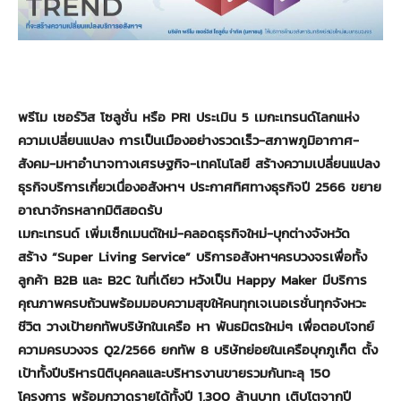
พรีโม เซอร์วิส โซลูชั่น หรือ
PRI ประเมิน 5 เมกะเทรนด์โลกแห่ง
ความเปลี่ยนแปลง การเป็นเมืองอย่างรวดเร็ว-สภาพภูมิอากาศ-
สังคม-มหาอำนาจทางเศรษฐกิจ-เทคโนโลยี สร้างความเปลี่ยนแปลง
ธุรกิจบริการเกี่ยวเนื่องอสังหาฯ ประกาศทิศทางธุรกิจปี 2566 ขยาย
อาณาจักรหลากมิติสอดรับ
เมกะเทรนด์ เพิ่มเซ็กเมนต์ใหม่-คลอดธุรกิจใหม่-บุกต่างจังหวัด
สร้าง “Super Living Service” บริการอสังหาฯครบวงจรเพื่อทั้ง
ลูกค้า B2B และ B2C ในที่เดียว หวังเป็น Happy Maker มีบริการ
คุณภาพครบถ้วนพร้อมมอบความสุขให้คนทุกเจเนอเรชั่นทุกจังหวะ
ชีวิต วางเป้ายกทัพบริษัทในเครือ หา พันธมิตรใหม่ๆ เพื่อตอบโจทย์
ความครบวงจร Q2/2566 ยกทัพ 8 บริษัทย่อยในเครือบุกภูเก็ต ตั้ง
เป้าทั้งปีบริหารนิติบุคคลและบริหารงานขายรวมกันทะลุ 150
โครงการ พร้อมกวาดรายได้ทั้งปี 1,300 ล้านบาท เติบโตจากปี