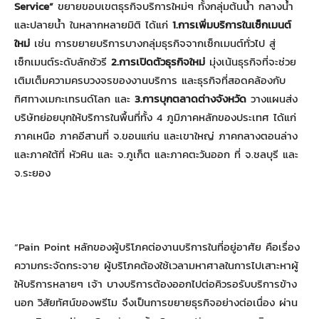
Service”
ขยายขอบเขตธุรกิจบริการใหม่ๆ ทั้งกลุ่มต้นน้ำ กลางน้ำ
และปลายน้ำ ในหลากหลายมิติ ได้แก่
1.การเพิ่มบริการในเซ็กเมนต์
ใหม่
เช่น การขยายบริการบางกลุ่มธุรกิจจากเซ็กเมนต์ทั่วไป สู่
เซ็กเมนต์ระดับลักชัวรี
2.การเปิดตัวธุรกิจใหม่
มุ่งเน้นธุรกิจที่จะช่วย
เติมเต็มความครบวงจรของงานบริการ และธุรกิจที่สอดคล้องกับ
ทิศทางเมกะเทรนด์โลก และ
3.การบุกตลาดต่างจังหวัด
วางแผนส่ง
บริษัทย่อยบุกให้บริการในพื้นที่ทั้ง 4 ภูมิภาคหลักของประเทศ ได้แก่
ภาคเหนือ ภาคอีสานที่ จ.ขอนแก่น และเขาใหญ่ ภาคกลางตอนล่าง
และภาคใต้ที่ หัวหิน และ จ.ภูเก็ต และภาคตะวันออก ที่ จ.ชลบุรี และ
จ.ระยอง
“Pain Point หลักของผู้บริโภคต่องานบริการในที่อยู่อาศัย คือเรื่อง
ความกระจัดกระจาย ผู้บริโภคต้องใช้เวลามหาศาลในการไปเสาะหาผู้
ให้บริการหลายๆ เจ้า บางบริการต้องออกไปต่อคิวรอรับบริการข้าง
นอก วิสัยทัศน์ของพรีโม จึงเป็นการขยายธุรกิจอย่างต่อเนื่อง ผ่าน