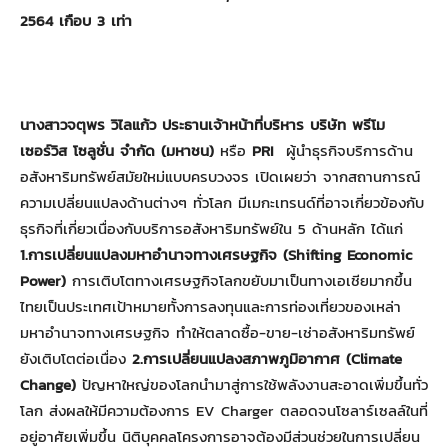
2564 เกือบ 3 เท่า
นางสาวจตุพร วิไลแก้ว ประธานเจ้าหน้าที่บริหาร บริษัท พรี​โม
เซอร์วิส โซลูชั่น จำกัด (มหาชน)
หรือ
PRI
ผู้นำธุรกิจบริการด้าน
อสังหาริมทรัพย์สมัยใหม่แบบครบวงจร เปิดเผยว่า จากสถานการณ์
ความเปลี่ยนแปลงด้านต่างๆ ทั่วโลก มีเมกะเทรนด์ที่อาจเกี่ยวข้องกับ
ธุรกิจที่เกี่ยวเนื่องกับบริการอสังหาริมทรัพย์ใน 5 ด้านหลัก ได้แก่
1.การเปลี่ยนแปลงมหาอำนาจทางเศรษฐกิจ (Shifting Economic
Power)
การเติบโตทางเศรษฐกิจโลกขยับมาเป็นทางเอเชียมากขึ้น
ไทยเป็นประเทศเป้าหมายทั้งการลงทุนและการท่องเที่ยวของเหล่า
มหาอำนาจทางเศรษฐกิจ ทำให้ตลาดซื้อ-ขาย-เช่าอสังหาริมทรัพย์
ยังเติบโตต่อเนื่อง
2.การเปลี่ยนแปลงสภาพภูมิอากาศ (Climate
Change)
ปัญหาใหญ่ของโลกนำมาสู่การใช้พลังงานสะอาดเพิ่มขึ้นทั่ว
โลก ส่งผลให้มีความต้องการ EV Charger ตลอดจนโซลาร์เซลล์ในที่
อยู่อาศัยเพิ่มขึ้น นิติบุคคลโครงการอาจต้องมีส่วนช่วยในการเปลี่ยน