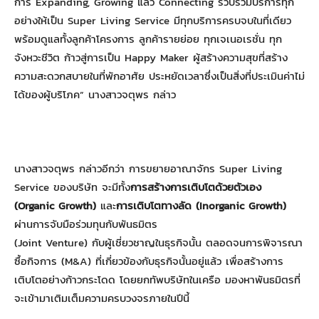
การ Expanding, Growing แล้ว Connecting รวบรวมบริการทุก
อย่างให้เป็น Super Living Service มีทุกบริการครบจบในที่เดียว
พร้อมดูแลทั้งลูกค้าโครงการ ลูกค้ารายย่อย ทุกเจเนอเรชั่น ทุก
จังหวะชีวิต ก้าวสู่การเป็น Happy Maker ผู้สร้างความสุขที่สร้าง
ความสะดวกสบายในที่พักอาศัย ประหยัดเวลาซึ่งเป็นสิ่งที่ประเมินค่าไม่
ได้ของผู้บริโภค” นางสาวจตุพร กล่าว
นางสาวจตุพร กล่าวอีกว่า การขยายอาณาจักร Super Living
Service ของบริษัท จะมีทั้ง
การสร้างการเติบโตด้วยตัวเอง
(
Organic Growth)
และ
การเติบโตทางลัด (
Inorganic Growth)
ผ่านการจับมือร่วมทุนกับพันธมิตร
(Joint Venture) กับผู้เชี่ยวชาญในธุรกิจนั้น ตลอดจนการพิจารณา
ซื้อกิจการ (M&A) ที่เกี่ยวข้องกับธุรกิจนั้นอยู่แล้ว เพื่อสร้างการ
เติบโตอย่างก้าวกระโดด โดยยกทัพบริษัทในเครือ มองหาพันธมิตรที่
จะเข้ามาเติมเต็มความครบวงจรภายในปีนี้