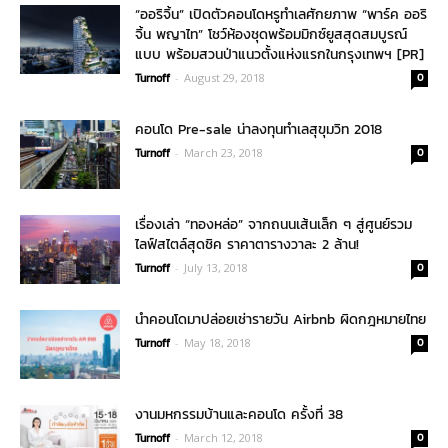
“ออริจิ้น” เปิดตัวคอนโดหรูทำเลศักยภาพ “พาร์ค ออริ
จิ้น พญาไท” โชว์ห้องชุดพร้อมมิกซ์ยูสสุดสมบูรณ์
แบบ พร้อมสวนป่าแนวตั้งแห่งแรกในกรุงเทพฯ [PR]
Turnoff
-
August 29, 2018
0
คอนโด Pre-sale น่าลงทุนทำเลสุขุมวิท 2018
Turnoff
-
March 23, 2018
0
เรื่องเล่า “ทองหล่อ” จากถนนเส้นเล็ก ๆ สู่ศูนย์รวม
ไลฟ์สไตล์สุดชิค ราคาตารางวาละ 2 ล้าน!
Turnoff
-
July 13, 2018
0
นำคอนโดมาปล่อยเช่ารายวัน Airbnb ผิดกฎหมายไทย
Turnoff
-
May 18, 2018
0
งานมหกรรมบ้านและคอนโด ครั้งที่ 38
Turnoff
-
March 12, 2018
0