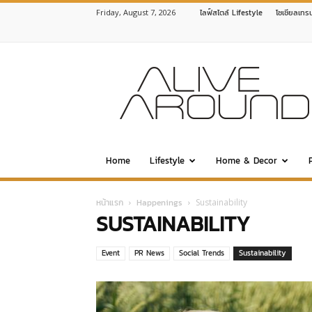
Friday, August 7, 2026
ไลฟ์สไตล์ Lifestyle
โซเชียลเทร
www.alivearound.com
Home
Lifestyle
Home & Decor
หน้าแรก
Happenings
Sustainability
SUSTAINABILITY
Event
PR News
Social Trends
Sustainability