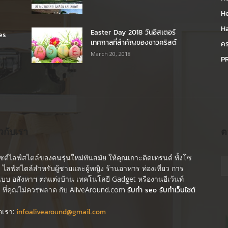
H
H
Easter Day 2018 วันอีสเตอร์
es
เทศกาลที่สำคัญของชาวคริสต์
คร
March 20, 2018
PR
ยวกับเรา
ต
ไซต์ไลฟ์สไตล์ของคนรุ่นใหม่ทันสมัย ให้คุณเกาะติดเทรนด์ ทั้งโซ
ล ไลฟ์สไตล์สำหรับผู้ชายและผู้หญิง ร้านอาหาร ท่องเที่ยว การ
บบ อสังหาฯ ตกแต่งบ้าน เทคโนโลยี Gadget หรืองานอีเว้นท์
ๆ ที่คุณไม่ควรพลาด กับ AliveAround.com
รับทำ seo รับทำเว็บไซต์
่อเรา:
infoalivearound@gmail.com