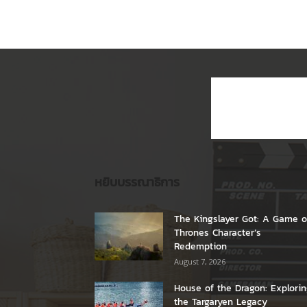
หยิบบรรณาธิการ
The Kingslayer Got: A Game o
Thrones Character’s
Redemption
August 7, 2026
House of the Dragon: Explori
the Targaryen Legacy