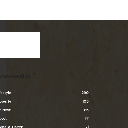
ระเภทยอดนิยม
festyle
290
operty
109
R News
86
avel
77
ome & Decor
71