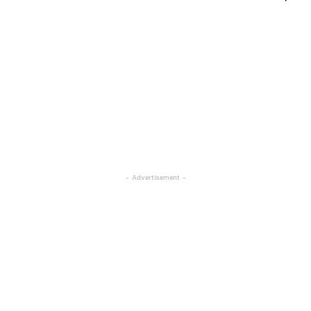
- Advertisement -