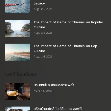
Legacy
August 6, 2026
The Impact of Game of Thrones on Popular
Culture
August 5, 2026
The Impact of Game of Thrones on Pop
Culture
August 4, 2026
โพสต์ที่เป็นที่นิยม
ประโยชน์และโทษของกาแฟดำ
March 5, 2018
สร้างบ้านสไตล์ โมเดิร์น และ ลอฟท์