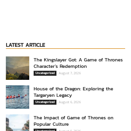
LATEST ARTICLE
The Kingslayer Got: A Game of Thrones
Character’s Redemption
Uncategorized
August 7, 2026
House of the Dragon: Exploring the
Targaryen Legacy
Uncategorized
August 6, 2026
The Impact of Game of Thrones on
Popular Culture
Uncategorized
August 5, 2026