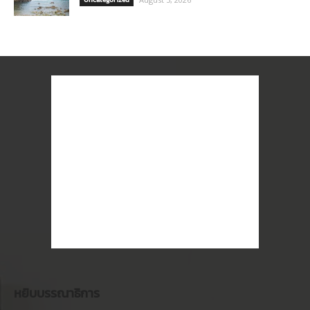
หยิบบรรณาธิการ