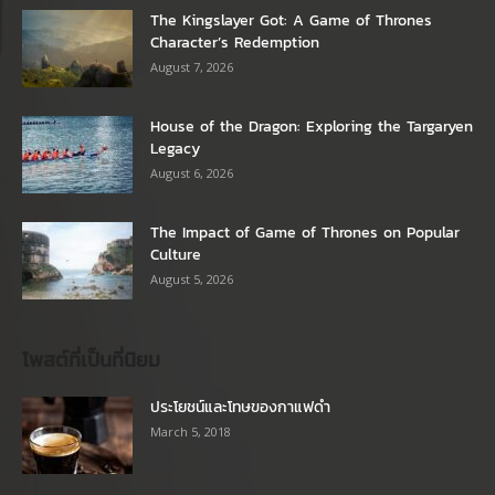
The Kingslayer Got: A Game of Thrones
Character’s Redemption
August 7, 2026
House of the Dragon: Exploring the Targaryen
Legacy
August 6, 2026
The Impact of Game of Thrones on Popular
Culture
August 5, 2026
โพสต์ที่เป็นที่นิยม
ประโยชน์และโทษของกาแฟดำ
March 5, 2018