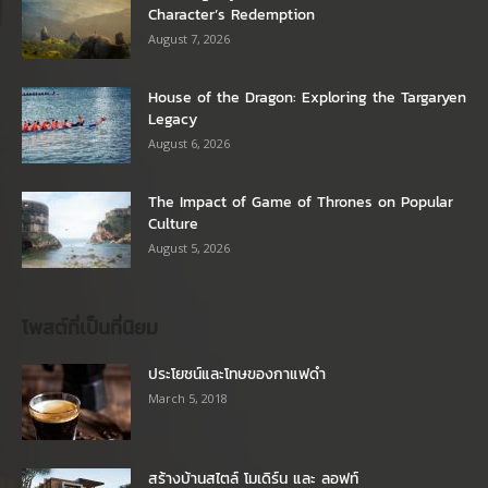
Character’s Redemption
August 7, 2026
House of the Dragon: Exploring the Targaryen
Legacy
August 6, 2026
The Impact of Game of Thrones on Popular
Culture
August 5, 2026
โพสต์ที่เป็นที่นิยม
ประโยชน์และโทษของกาแฟดำ
March 5, 2018
สร้างบ้านสไตล์ โมเดิร์น และ ลอฟท์