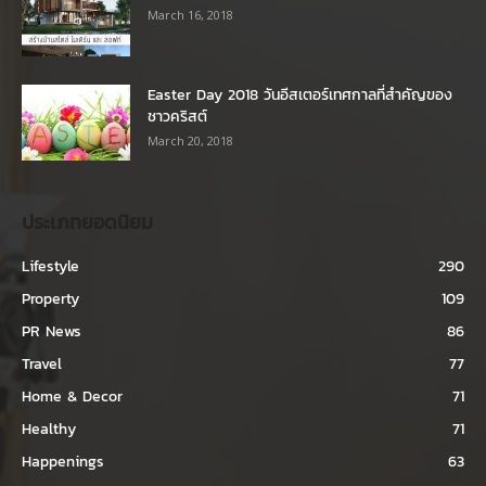
March 16, 2018
Easter Day 2018 วันอีสเตอร์เทศกาลที่สำคัญของ
ชาวคริสต์
March 20, 2018
ประเภทยอดนิยม
Lifestyle
290
Property
109
PR News
86
Travel
77
Home & Decor
71
Healthy
71
Happenings
63