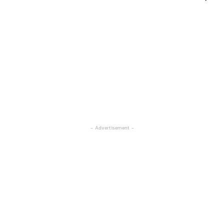
- Advertisement -