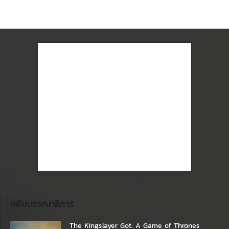
หยิบบรรณาธิการ
The Kingslayer Got: A Game of Thrones