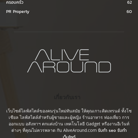
ครอบครัว
62
PR Property
60
เกี่ยวกับเรา
เว็บไซต์ไลฟ์สไตล์ของคนรุ่นใหม่ทันสมัย ให้คุณเกาะติดเทรนด์ ทั้งโซ
เชียล ไลฟ์สไตล์สำหรับผู้ชายและผู้หญิง ร้านอาหาร ท่องเที่ยว การ
ออกแบบ อสังหาฯ ตกแต่งบ้าน เทคโนโลยี Gadget หรืองานอีเว้นท์
ต่างๆ ที่คุณไม่ควรพลาด กับ AliveAround.com
รับทำ seo รับทำ
เว็บไซต์