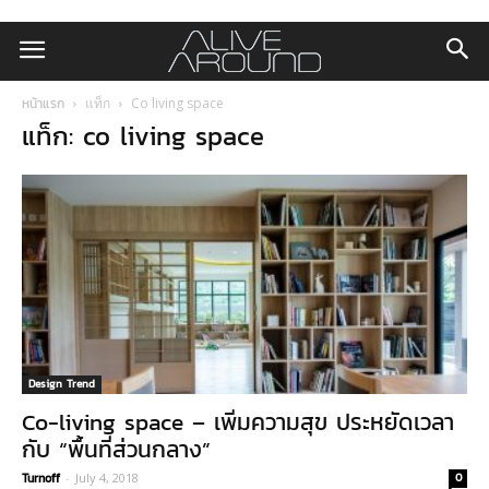
หน้าแรก
แท็ก
Co living space
แท็ก: co living space
Design Trend
Co-living space – เพิ่มความสุข ประหยัดเวลา
กับ “พื้นที่ส่วนกลาง”
Turnoff
-
July 4, 2018
0