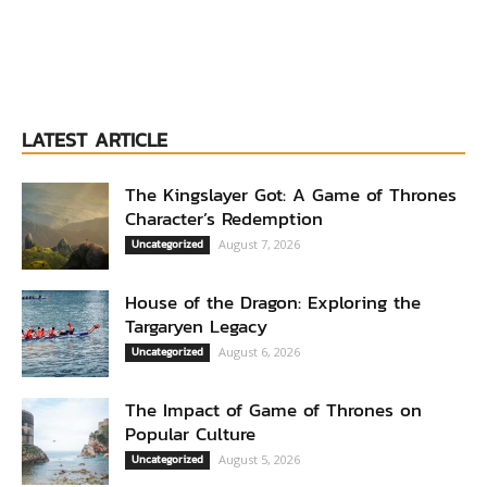
LATEST ARTICLE
The Kingslayer Got: A Game of Thrones
Character’s Redemption
Uncategorized
August 7, 2026
House of the Dragon: Exploring the
Targaryen Legacy
Uncategorized
August 6, 2026
The Impact of Game of Thrones on
Popular Culture
Uncategorized
August 5, 2026