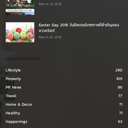
March 16, 2018
Easter Day 2018 วันอีสเตอร์เทศกาลที่สำคัญของ
ชาวคริสต์
March 20, 2018
ประเภทยอดนิยม
Lifestyle
290
Property
109
PR News
86
Travel
77
Home & Decor
71
Healthy
71
Happenings
63