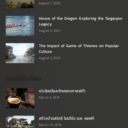
August 7, 2026
House of the Dragon: Exploring the Targaryen
Legacy
August 6, 2026
The Impact of Game of Thrones on Popular
Culture
August 5, 2026
โพสต์ที่เป็นที่นิยม
ประโยชน์และโทษของกาแฟดำ
March 5, 2018
สร้างบ้านสไตล์ โมเดิร์น และ ลอฟท์
March 16, 2018