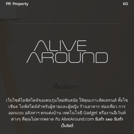
PR Property
60
เกี่ยวกับเรา
เว็บไซต์ไลฟ์สไตล์ของคนรุ่นใหม่ทันสมัย ให้คุณเกาะติดเทรนด์ ทั้งโซ
เชียล ไลฟ์สไตล์สำหรับผู้ชายและผู้หญิง ร้านอาหาร ท่องเที่ยว การ
ออกแบบ อสังหาฯ ตกแต่งบ้าน เทคโนโลยี Gadget หรืองานอีเว้นท์
ต่างๆ ที่คุณไม่ควรพลาด กับ AliveAround.com
รับทำ seo รับทำ
เว็บไซต์