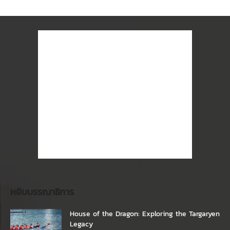
หยิบบรรณาธิการ
House of the Dragon: Exploring the Targaryen
Legacy