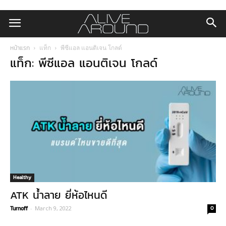
หน้าแรก
แท็ก
พีซีแอล แอนติเจน โกลด์
แท็ก: พีซีแอล แอนติเจน โกลด์
Healthy
ATK น้ำลาย ยี่ห้อไหนดี
Turnoff
-
March 9, 2022
0