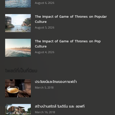
August 6, 2026
The Impact of Game of Thrones on Popular
Culture
August 5, 2026
The Impact of Game of Thrones on Pop
Culture
August 4, 2026
โพสต์ที่เป็นที่นิยม
ประโยชน์และโทษของกาแฟดำ
March 5, 2018
สร้างบ้านสไตล์ โมเดิร์น และ ลอฟท์
March 16, 2018