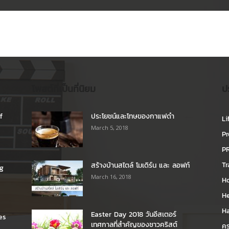
โพสต์ที่เป็นที่นิยม
ป
f
ประโยชน์และโทษของกาแฟดำ
Li
March 5, 2018
Pr
P
Tr
สร้างบ้านสไตล์ โมเดิร์น และ ลอฟท์
ng
March 16, 2018
H
H
H
Easter Day 2018 วันอีสเตอร์
es
เทศกาลที่สำคัญของชาวคริสต์
คร