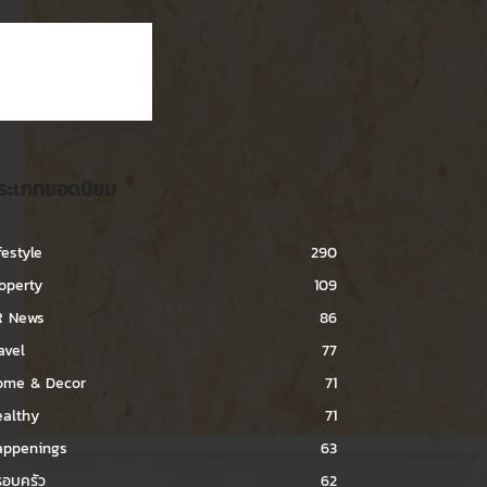
ระเภทยอดนิยม
festyle
290
operty
109
R News
86
avel
77
ome & Decor
71
ealthy
71
appenings
63
อบครัว
62