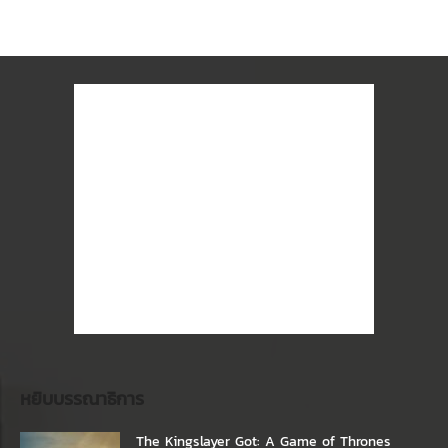
หยิบบรรณาธิการ
The Kingslayer Got: A Game of Thrones