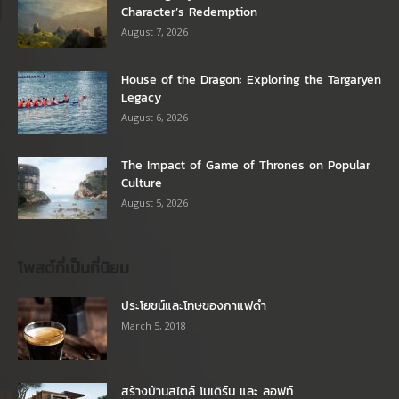
Character’s Redemption
August 7, 2026
House of the Dragon: Exploring the Targaryen
Legacy
August 6, 2026
The Impact of Game of Thrones on Popular
Culture
August 5, 2026
โพสต์ที่เป็นที่นิยม
ประโยชน์และโทษของกาแฟดำ
March 5, 2018
สร้างบ้านสไตล์ โมเดิร์น และ ลอฟท์