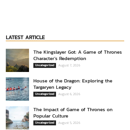
LATEST ARTICLE
The Kingslayer Got: A Game of Thrones
Character’s Redemption
Uncategorized
August 7, 2026
House of the Dragon: Exploring the
Targaryen Legacy
Uncategorized
August 6, 2026
The Impact of Game of Thrones on
Popular Culture
Uncategorized
August 5, 2026