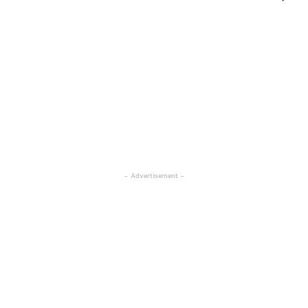
- Advertisement -