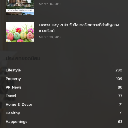
March 16, 2018
Easter Day 2018 วันอีสเตอร์เทศกาลที่สำคัญของ
ชาวคริสต์
March 20, 2018
ประเภทยอดนิยม
Lifestyle
290
Property
109
PR News
86
Travel
77
Home & Decor
71
Healthy
71
Happenings
63