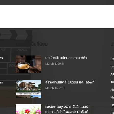
โพสต์ที่เป็นที่นิยม
ป
es
ประโยชน์และโทษของกาแฟดำ
Li
March 5, 2018
Pr
P
Tr
es
สร้างบ้านสไตล์ โมเดิร์น และ ลอฟท์
March 16, 2018
H
H
H
Easter Day 2018 วันอีสเตอร์
เทศกาลที่สำคัญของชาวคริสต์
คร