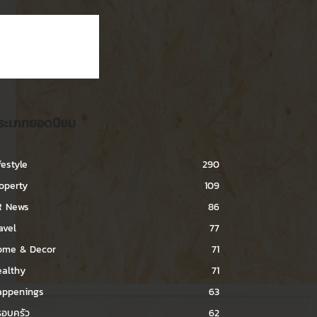
ระเภทยอดนิยม
festyle
290
operty
109
R News
86
avel
77
ome & Decor
71
ealthy
71
appenings
63
อบครัว
62