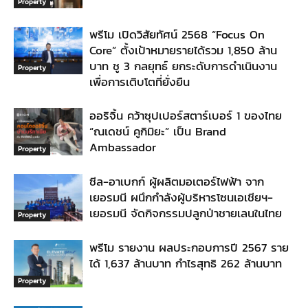
Property
พรีโม เปิดวิสัยทัศน์ 2568 “Focus On
Core” ตั้งเป้าหมายรายได้รวม 1,850 ล้าน
บาท ชู 3 กลยุทธ์ ยกระดับการดำเนินงาน
Property
เพื่อการเติบโตที่ยั่งยืน
ออริจิ้น คว้าซุปเปอร์สตาร์เบอร์ 1 ของไทย
“ณเดชน์ คูกิมิยะ” เป็น Brand
Ambassador
Property
ซีล-อาเบกก์ ผู้ผลิตมอเตอร์ไฟฟ้า จาก
เยอรมนี ผนึกกำลังผู้บริหารโซนเอเชียฯ-
เยอรมนี จัดกิจกรรมปลูกป่าชายเลนในไทย
Property
พรีโม รายงาน ผลประกอบการปี 2567 ราย
ได้ 1,637 ล้านบาท กำไรสุทธิ 262 ล้านบาท
Property