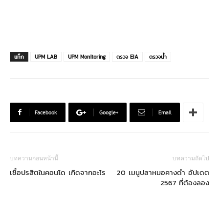
แท็ก
UPM LAB
UPM Monitoring
ตรวจ EIA
ตรวจน้ำ
Facebook
Google+
Email
บทความก่อนหน้านี้
บทความถัดไป
เชื้อปรสิตในคอนโด เกิดจากอะไร
20 เมนูปลาหมอคางดำ อัปเดต
2567 ที่ต้องลอง