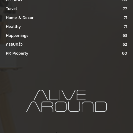
Travel
77
Home & Decor
71
Healthy
71
Happenings
63
ครอบครัว
62
PR Property
60