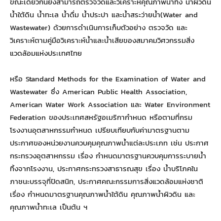
ขณะเดียวกันยังสามารถตรวจวัดและวิเคราะห์คุณภาพน้ำทิ้ง น้ำผิวดิน
น้ำใต้ดิน น้ำทะเล น้ำดื่ม น้ำประปา และน้ำสระว่ายน้ำ(Water and
Wastewater) ด้วยการดำเนินการเก็บตัวอย่าง ตรวจวัด และ
วิเคราะห์ตามคู่มือวิเคราะห์น้ำและน้ำเสียของสมาคมวิศวกรรมสิ่ง
แวดล้อมแห่งประเทศไทย
หรือ Standard Methods for the Examination of Water and
Wastewater ซึ่ง American Public Health Association,
American Water Work Association และ Water Environment
Federation ของประเทศสหรัฐอเมริกากำหนด หรือตามที่กรม
โรงงานอุตสาหกรรมกำหนด เปรียบเทียบกับค่ามาตรฐานตาม
ประกาศของหน่วยงานควบคุมคุณภาพน้ำแต่ละประเภท เช่น ประกาศ
กระทรวงอุตสาหกรรม เรื่อง กำหนดมาตรฐานควบคุมการระบายน้ำ
ทิ้งจากโรงงาน, ประกาศกระทรวงสาธารณสุข เรื่อง น้ำบริโภคใน
ภาชนะบรรจุที่ปิดสนิท, ประกาศคณะกรรมการสิ่งแวดล้อมแห่งชาติ
เรื่อง กำหนดมาตรฐานคุณภาพน้ำใต้ดิน คุณภาพน้ำผิวดิน และ
คุณภาพน้ำทะเล เป็นต้น ฯ