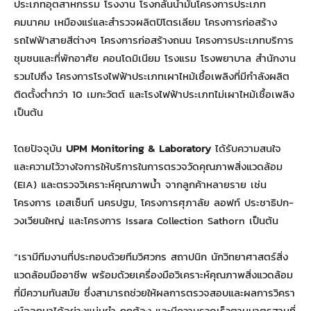
ประเภทอุตสาหกรรม โรงงาน โรงกลั่นน้ำมันโครงการประเภท
คมนาคม เหมืองแร่และสำรวจผลิตปิโตรเลียม โครงการก่อสร้าง
รถไฟฟ้าสายสีต่างๆ โครงการก่อสร้างถนน โครงการประเภทบริการ
ชุมชนและที่พักอาศัย คอนโดมิเนียม โรงแรม โรงพยาบาล สำนักงาน
รวมไปถึง โครงการโรงไฟฟ้าประเภทเผาไหม้เชื้อเพลิงที่มีกำลังผลิต
ติดตั้งต่ำกว่า 10 เมกะวัตต์ และโรงไฟฟ้าประเภทไม่เผาไหม้เชื้อเพลิง
เป็นต้น
โดยปัจจุบัน
UPM Monitoring & Laboratory
ได้รับความสนใจ
และความไว้วางใจการให้บริการในการตรวจวัดคุณภาพสิ่งแวดล้อม
(EIA) และตรวจวิเคราะห์คุณภาพน้ำ จากลูกค้าหลายราย เช่น
โครงการ เอสเซ็นท์ นครปฐม, โครงการศุภาลัย ลอฟท์ ประชาธิปก-
วงเวียนใหญ่ และโครงการ Issara Collection Sathorn เป็นต้น
“เรามีทีมงานที่ประกอบด้วยทีมวิศวกร สถาปนิก นักวิทยาศาสตร์สิ่ง
แวดล้อมมืออาชีพ พร้อมด้วยเครื่องมือวิเคราะห์คุณภาพสิ่งแวดล้อม
ที่มีความทันสมัย ซึ่งสามารถช่วยให้ผลการตรวจสอบและผลการวิครา
ะห์ออกมาได้อย่างแม่นยำ ถูกต้อง และมีความรวดเร็วตามมาตรฐานที่