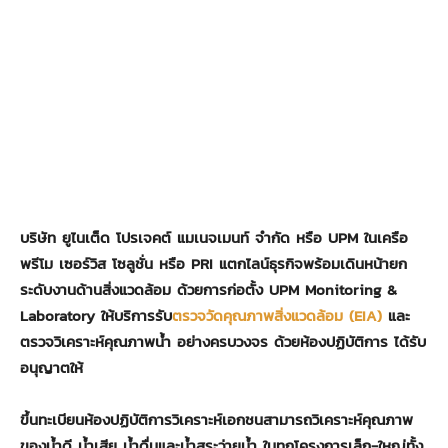
บริษัท ยูไนเต็ด โปรเจคต์ แมเนจเมนท์ จำกัด หรือ UPM ในเครือ
พรีโม เซอร์วิส โซลูชั่น หรือ PRI แตกไลน์ธุรกิจพร้อมเดินหน้ายก
ระดับงานด้านสิ่งแวดล้อม ด้วยการก่อตั้ง UPM Monitoring &
Laboratory ให้บริการรับ
ตรวจวัดคุณภาพสิ่งแวดล้อม (EIA)
และ
ตรวจวิเคราะห์คุณภาพน้ำ อย่างครบวงจร ด้วยห้องปฏิบัติการ ได้รับ
อนุญาตให้
ขึ้นทะเบียนห้องปฏิบัติการวิเคราะห์เอกชนสามารถวิเคราะห์คุณภาพ
ของน้ำดี น้ำเสีย น้ำดื่มและน้ำสระว่ายน้ำ ในทุกโครงการเล็ก-ใหญ่ทั้ง