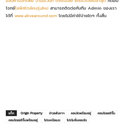
อสังหาริมทรัพย์
งานอีเว้นท์
เทคโนโลยี
แก็ดเจ็ตใหม่ล่าสุด
ที่ตอบ
โจทย์
ไลฟ์สไตล์คนรุ่นใหม่
สามารถติดต่อกับทีม Admin ของเรา
ได้ที่
www.alivearound.com
โดยไม่มีค่าใช้จ่ายใดๆ ทั้งสิ้น
แท็ก
Origin Property
ข่าวอสังหาฯ
คอนโดพร้อมอยู่
คอนโดออริจิ้น
คอนโดออริจิ้นพร้อมอยู่
โปรเหนือเมฆ
โปรโมชั่นคอนโด