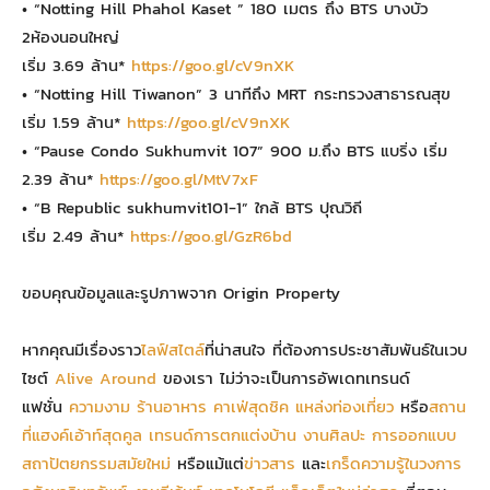
• “Notting Hill Phahol Kaset ” 180 เมตร ถึง BTS บางบัว
2ห้องนอนใหญ่
เริ่ม 3.69 ล้าน*
https://goo.gl/cV9nXK
• “Notting Hill Tiwanon” 3 นาทีถึง MRT กระทรวงสาธารณสุข
เริ่ม 1.59 ล้าน*
https://goo.gl/cV9nXK
• “Pause Condo Sukhumvit 107” 900 ม.ถึง BTS แบริ่ง เริ่ม
2.39 ล้าน*
https://goo.gl/MtV7xF
• “B Republic sukhumvit101-1” ใกล้ BTS ปุณวิถี
เริ่ม 2.49 ล้าน*
https://goo.gl/GzR6bd
ขอบคุณข้อมูลและรูปภาพจาก Origin Property
หากคุณมีเรื่องราว
ไลฟ์สไตล์
ที่น่าสนใจ ที่ต้องการประชาสัมพันธ์ในเวบ
ไซต์
Alive Around
ของเรา ไม่ว่าจะเป็นการอัพเดทเทรนด์
แฟชั่น
ความงาม
ร้านอาหาร
คาเฟ่สุดชิค
แหล่งท่องเที่ยว
หรือ
สถาน
ที่แฮงค์เอ้าท์สุดคูล
เทรนด์การตกแต่งบ้าน
งานศิลปะ
การออกแบบ
สถาปัตยกรรมสมัยใหม่
หรือแม้แต่
ข่าวสาร
และ
เกร็ดความรู้ในวงการ