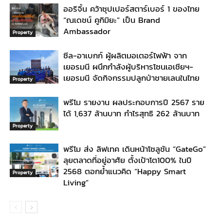
ออริจิ้น คว้าซุปเปอร์สตาร์เบอร์ 1 ของไทย
“ณเดชน์ คูกิมิยะ” เป็น Brand
Ambassador
Property
ซีล-อาเบกก์ ผู้ผลิตมอเตอร์ไฟฟ้า จาก
เยอรมนี ผนึกกำลังผู้บริหารโซนเอเชียฯ-
เยอรมนี จัดกิจกรรมปลูกป่าชายเลนในไทย
Property
พรีโม รายงาน ผลประกอบการปี 2567 ราย
ได้ 1,637 ล้านบาท กำไรสุทธิ 262 ล้านบาท
Property
พรีโม ส่ง ลิฟเทค เดินหน้าโซลูชัน “GateGo”
ลุยตลาดที่อยู่อาศัย ตั้งเป้าโต100% ในปี
2568 ตอกย้ำแนวคิด “Happy Smart
Property
Living”