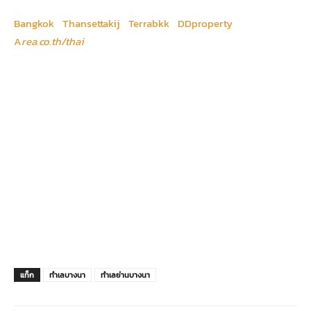
Bangkok
Thansettakij
Terrabkk
DDproperty
A
rea.co.th/thai
แท็ก
ทำเลบางนา
ทำเลย่านบางนา