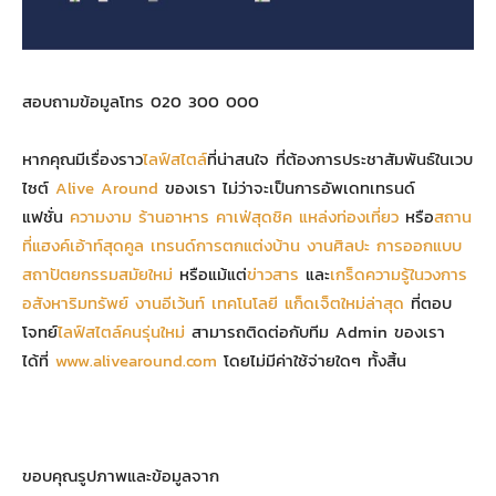
สอบถามข้อมูลโทร 020 300 000
หากคุณมีเรื่องราว
ไลฟ์สไตล์
ที่น่าสนใจ ที่ต้องการประชาสัมพันธ์ในเวบ
ไซต์
Alive Around
ของเรา ไม่ว่าจะเป็นการอัพเดทเทรนด์
แฟชั่น
ความงาม
ร้านอาหาร
คาเฟ่สุดชิค
แหล่งท่องเที่ยว
หรือ
สถาน
ที่แฮงค์เอ้าท์สุดคูล
เทรนด์การตกแต่งบ้าน
งานศิลปะ
การออกแบบ
สถาปัตยกรรมสมัยใหม่
หรือแม้แต่
ข่าวสาร
และ
เกร็ดความรู้ในวงการ
อสังหาริมทรัพย์
งานอีเว้นท์
เทคโนโลยี
แก็ดเจ็ตใหม่ล่าสุด
ที่ตอบ
โจทย์
ไลฟ์สไตล์คนรุ่นใหม่
สามารถติดต่อกับทีม Admin ของเรา
ได้ที่
www.alivearound.com
โดยไม่มีค่าใช้จ่ายใดๆ ทั้งสิ้น
ขอบคุณรูปภาพและข้อมูลจาก