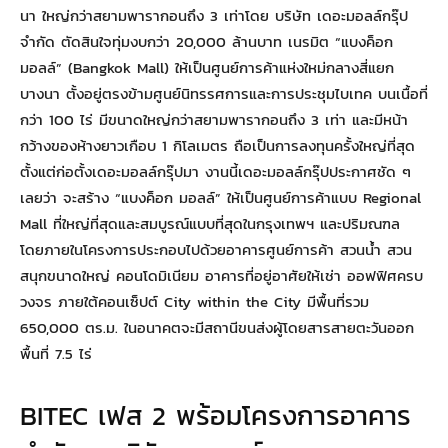
นา ใหญ่กว่าสยามพารากอนถึง 3 เท่าโดย บริษัท เดอะมอลล์กรุ๊ป
จำกัด ตัดสินใจทุ่มงบกว่า 20,000 ล้านบาท เนรมิต “แบงค็อก
มอลล์” (Bangkok Mall) ให้เป็นศูนย์การค้าแห่งใหม่กลางสี่แยก
บางนา ตั้งอยู่ตรงข้ามศูนย์นิทรรศการและการประชุมไบเทค บนเนื้อที่
กว่า 100 ไร่ มีขนาดใหญ่กว่าสยามพารากอนถึง 3 เท่า และมีหน้า
กว้างของห้างยาวเกือบ 1 กิโลเมตร ถือเป็นการลงทุนครั้งใหญ่ที่สุด
ตั้งแต่ก่อตั้งเดอะมอลล์กรุ๊ปมา งานนี้เดอะมอลล์กรุ๊ปประกาศชัด ๆ
เลยว่า จะสร้าง “แบงค็อก มอลล์” ให้เป็นศูนย์การค้าแบบ Regional
Mall ที่ใหญ่ที่สุดและสมบูรณ์แบบที่สุดในกรุงเทพฯ และปริมณฑล
โดยภายในโครงการประกอบไปด้วยอาคารศูนย์การค้า สวนน้ำ สวน
สนุกขนาดใหญ่ คอนโดมิเนียม อาคารที่อยู่อาศัยให้เช่า ออฟฟิศครบ
วงจร ภายใต้คอนเซ็ปต์ City within the City มีพื้นที่รวม
650,000 ตร.ม. ในอนาคตจะมีสถานีขนส่งผู้โดยสารสายตะวันออก
พื้นที่ 7.5 ไร่
BITEC เฟส 2 พร้อมโครงการอาคาร