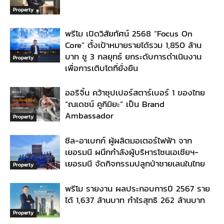
Property
พรีโม เปิดวิสัยทัศน์ 2568 “Focus On
Core” ตั้งเป้าหมายรายได้รวม 1,850 ล้าน
บาท ชู 3 กลยุทธ์ ยกระดับการดำเนินงาน
Property
เพื่อการเติบโตที่ยั่งยืน
ออริจิ้น คว้าซุปเปอร์สตาร์เบอร์ 1 ของไทย
“ณเดชน์ คูกิมิยะ” เป็น Brand
Ambassador
Property
ซีล-อาเบกก์ ผู้ผลิตมอเตอร์ไฟฟ้า จาก
เยอรมนี ผนึกกำลังผู้บริหารโซนเอเชียฯ-
เยอรมนี จัดกิจกรรมปลูกป่าชายเลนในไทย
Property
พรีโม รายงาน ผลประกอบการปี 2567 ราย
ได้ 1,637 ล้านบาท กำไรสุทธิ 262 ล้านบาท
Property