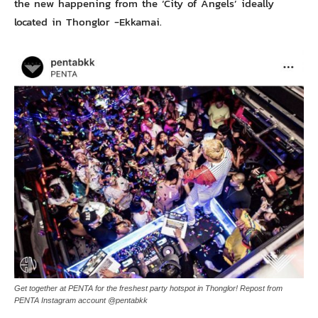
the new happening from the ‘City of Angels’ ideally
located in Thonglor -Ekkamai.
Get together at PENTA for the freshest party hotspot in Thonglor! Repost from
PENTA Instagram account @pentabkk