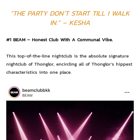
“THE PARTY DON’T START TILL I WALK
IN.” – KESHA
#1 BEAM – Honest Club With A Communal Vibe.
This top-of-the-line nightclub is the absolute signature
nightclub of Thonglor, encircling all of Thonglor’s hippest
characteristics into one place.