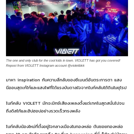
The one and only club for the cool kids in town. VIOLETT has got you covered!
Repost from VIOLETT Instagram account @violettbkk
มาหา inspiration กับความลึกลับของซีเมนต์อันตระการตา แสง
นีออนสุดเก๋ไก๋และแสงไฟที่ได้แรงบันดาลใจจากไนท์คลับใต้ดินในยุโรป
ไนท์คลับ VIOLETT มักจะมิกซ์เสียงเพลงตั้งแต่เทคโนสุดสนั่นไปจน
ถึงดิสโก้และฮิปฮอปอย่างรวดเร็วทรงพลัง
ไนท์คลับน้องใหม่ที่ตั้งอยู่ใจกลางเมืองในทองหล่อ ต้นซอยทองหล่อ