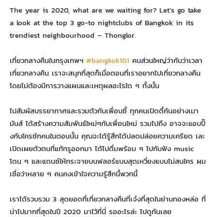
The year is 2020, what are we waiting for? Let’s go take
a look at the top 3 go-to nightclubs of Bangkok in its
trendiest neighbourhood – Thonglor.
เที่ยวกลางคืนในกรุงเทพฯ
#bangkok101
คนส่วนใหญ่ว่ากันว่าเวลา
เที่ยวกลางคืน เราจะสนุกที่สุดก็เมื่อตอนที่เราอยากไปเที่ยวกลางคืน
โดยไม่ต้องมีการวางแผนและเหตุผลอะไรใด ๆ ทั้งนั้น
ไปสัมผัสบรรยากาศและรวมตัวกับเพื่อนซี้ ทุกคนเปิดตี้กันอย่างเมา
มันส์ ได้สร้างความสัมพันธ์ใหม่ๆกับเพื่อนใหม่ รวมไปถึง อาจจะแอบปิ๊
งกับใครซักคนในตอนนั้น คุณจะได้รู้สึกได้ปลดปล่อยความเครียด เละ
เปิดเผยตัวตนที่แท้ทรูออกมา ได้ไปดื่มพร้อม ๆ ไปกับฟัง music
โดน ๆ และแดนซ์ให้กระจายบนฟลอร์แบบสุดเหวี่ยงแบบไม่สนใคร ผม
เชื่อว่าหลาย ๆ คนคงเข้าใจความรู้สึกนี้พวกนี้
เราได้รวบรวม 3 สุดยอดที่เที่ยวกลางคืนที่เจ๋งที่สุดในย่านทองหล่อ ที่
น่าไปมากที่สุดในปี 2020 มาไว้ที่นี่ รออะไรล่ะ ไปดูกันเลย