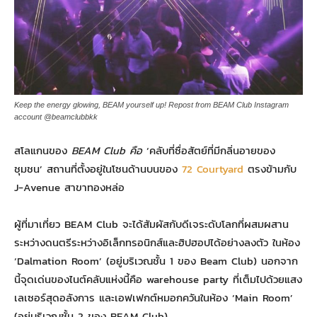
Keep the energy glowing, BEAM yourself up! Repost from BEAM Club Instagram
account @beamclubbkk
สโลแกนของ
BEAM Club คือ
‘คลับที่ซื่อสัตย์ที่มีกลิ่นอายของ
ชุมชน’ สถานที่ตั้งอยู่ในโซนด้านบนของ
72 Courtyard
ตรงข้ามกับ
J-Avenue สาขาทองหล่อ
ผู้ที่มาเที่ยว BEAM Club จะได้สัมผัสกับดีเจระดับโลกที่ผสมผสาน
ระหว่างดนตรีระหว่างอิเล็กทรอนิกส์และฮิปฮอปได้อย่างลงตัว ในห้อง
‘Dalmation Room’ (อยู่บริเวณชั้น 1 ของ Beam Club) นอกจาก
นี้จุดเด่นของไนต์คลับแห่งนี้คือ warehouse party ที่เต็มไปด้วยแสง
เลเซอร์สุดอลังการ และเอฟเฟกต์หมอกควันในห้อง ‘Main Room’
(อยู่บริเวณชั้น 2 ของ BEAM Club)