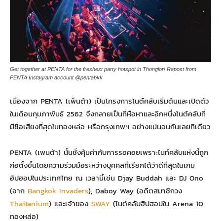
Get together at PENTA for the freshest party hotspot in Thonglor! Repost from
PENTA Instagram account @pentabkk
เนื่องจาก PENTA (เพ็นต้า) เป็นโครงการไนต์คลับเริ่มต้นและเปิดตัว
ในเดือนกุมภาพันธ์ 2562 จึงกลายเป็นที่หือหาและอีกหนึ่งไนต์คลับที่
มีชื่อเสียงที่สุดในทองหล่อ หรือกรุงเทพฯ อย่างแน่นอนกันเลยทีเดียว
PENTA (เพนต้า) นั้นชั่งคุ้มค่ากับการรอคอยเพราะไนท์คลับแห่งนี้ถูก
ก่อตั้งขึ้นโดยความร่วมมือระหว่างบุคคลที่เรียกได้ว่าดีที่สุดในเกม
ฮิปฮอปในประเทศไทย ณ เวลานี้เช่น Djay Buddah และ DJ Ono
(จาก
Bangkok Invaders
), Daboy Way (อดีตสมาชิกวง
Thaitanium
) และเจ้าของ
SWAY
(ไนต์คลับฮิปฮอปใน Arena 10
ทองหล่อ)