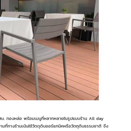
น. ทองหล่อ พร้อมเมนูที่หลากหลายในรูปแบบร้าน All day
ี่ทางร้านเน้นใช้วัตดุดิบออร์แกนิคหรือวัตถุดิบธรรมชาติ จึง