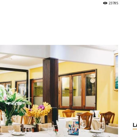
23785
L