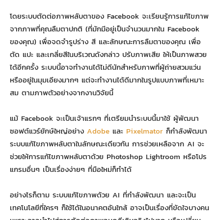
โดยระบบตัดต่อภาพหลับตาของ Facebook จะเรียนรู้การแก้ไขภาพ
จากภาพที่คุณลืมตาปกติ (ที่มักมีอยู่เป็นจำนวนมากใน Facebook
ของคุณ) เพื่อจดจำรูปร่าง สี และลักษณะการลืมตาของคุณ เพื่อ
ตัด แปะ และเกลี่ยสีในบริเวณดังกล่าว ปรับภาพเสีย ให้เป็นภาพสวย
ได้อีกครั้ง ระบบนี้อาจทำงานได้ไม่ดีนักสำหรับภาพที่ผู้ถ่ายสวมแว่น
หรืออยู่ในมุมเอียงมากๆ แต่จะทำงานได้ดีมากในรูปแบบภาพที่เหมาะ
สม ตามภาพตัวอย่างจากงานวิจัยนี้
แม้ Facebook จะเป็นเจ้าแรกๆ ที่เตรียมนำระบบนี้มาใช้ ผู้พัฒนา
ซอฟต์แวร์ยักษ์ใหญ่อย่าง
Adobe
และ
Pixelmator
ก็กำลังพัฒนา
ระบบแก้ไขภาพหลับตาในลักษณะเดียวกัน การช่วยเหลือจาก AI จะ
ช่วยให้การแก้ไขภาพหลับตาด้วย Photoshop Lightroom หรือโปร
แกรมอื่นๆ เป็นเรื่องง่ายๆ ที่มือใหม่ก็ทำได้
อย่างไรก็ตาม ระบบแก้ไขภาพด้วย AI ที่กำลังพัฒนา และจะเป็น
เทคโนโลยีที่ใครๆ ก็ใช้ได้ในอนาคตอันใกล้ อาจเป็นเรื่องที่ขัดใจบางคน