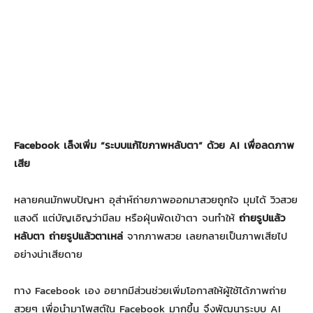
Facebook เล็งเพิ่ม “ระบบแก้ไขภาพหลับตา” ด้วย AI เพื่อลดภาพ
เสีย
หลายคนมักพบปัญหา อุส่าห์ถ่ายภาพออกมาสวยถูกใจ มุมได้ วิวสวย
แสงดี แต่บัญเอิญว่ามีลม หรือฝุ่นพัดเข้าตา จนทำให้
ถ่ายรูปแล้ว
หลับตา
ถ่ายรูปแล้วตาเหล่
จากภาพสวย เลยกลายเป็นภาพเสียไป
อย่างน่าเสียดาย
ทาง Facebook เอง อยากมีส่วนช่วยเพิ่มโอกาสให้ผู้ใช้ได้ภาพถ่าย
สวยๆ เพื่อนำมาโพสต์ใน Facebook มากขึ้น จึงพัฒนาระบบ AI