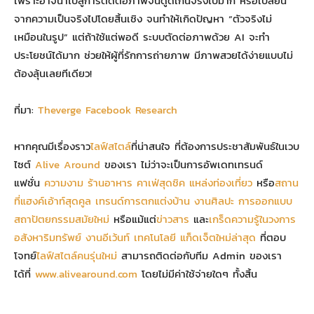
เพราะอาจนำไปสู่การตัดต่อภาพจนดูดีเกินจริงไปมาก หรือเปลี่ยน
จากความเป็นจริงไปโดยสิ้นเชิง จนทำให้เกิดปัญหา “ตัวจริงไม่
เหมือนในรูป” แต่ถ้าใช้แต่พอดี ระบบตัดต่อภาพด้วย AI จะทำ
ประโยชน์ได้มาก ช่วยให้ผู้ที่รักการถ่ายภาพ มีภาพสวยได้ง่ายแบบไม่
ต้องลุ้นเลยทีเดียว!
ที่มา:
Theverge
Facebook Research
หากคุณมีเรื่องราว
ไลฟ์สไตล์
ที่น่าสนใจ ที่ต้องการประชาสัมพันธ์ในเวบ
ไซต์
Alive Around
ของเรา ไม่ว่าจะเป็นการอัพเดทเทรนด์
แฟชั่น
ความงาม
ร้านอาหาร
คาเฟ่สุดชิค
แหล่งท่องเที่ยว
หรือ
สถาน
ที่แฮงค์เอ้าท์สุดคูล
เทรนด์การตกแต่งบ้าน
งานศิลปะ
การออกแบบ
สถาปัตยกรรมสมัยใหม่
หรือแม้แต่
ข่าวสาร
และ
เกร็ดความรู้ในวงการ
อสังหาริมทรัพย์
งานอีเว้นท์
เทคโนโลยี
แก็ดเจ็ตใหม่ล่าสุด
ที่ตอบ
โจทย์
ไลฟ์สไตล์คนรุ่นใหม่
สามารถติดต่อกับทีม Admin ของเรา
ได้ที่
www.alivearound.com
โดยไม่มีค่าใช้จ่ายใดๆ ทั้งสิ้น