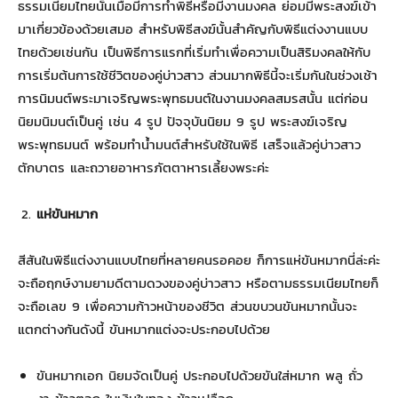
ธรรมเนียมไทยนั้นเมื่อมีการทำพิธีหรือมีงานมงคล ย่อมมีพระสงฆ์เข้า
มาเกี่ยวข้องด้วยเสมอ สำหรับพิธีสงฆ์นั้นสำคัญกับพิธีแต่งงานแบบ
ไทยด้วยเช่นกัน เป็นพิธีการแรกที่เริ่มทำเพื่อความเป็นสิริมงคลให้กับ
การเริ่มต้นการใช้ชีวิตของคู่บ่าวสาว ส่วนมากพิธีนี้จะเริ่มกันในช่วงเช้า
การนิมนต์พระมาเจริญพระพุทธมนต์ในงานมงคลสมรสนั้น แต่ก่อน
นิยมนิมนต์เป็นคู่ เช่น 4 รูป ปัจจุบันนิยม 9 รูป พระสงฆ์เจริญ
พระพุทธมนต์ พร้อมทำน้ำมนต์สำหรับใช้ในพิธี เสร็จแล้วคู่บ่าวสาว
ตักบาตร และถวายอาหารภัตตาหารเลี้ยงพระค่ะ
แห่ขันหมาก
สีสันในพิธีแต่งงานแบบไทยที่หลายคนรอคอย ก็การแห่ขันหมากนี่ล่ะค่ะ
จะถือฤกษ์งามยามดีตามดวงของคู่บ่าวสาว หรือตามธรรมเนียมไทยก็
จะถือเลข 9 เพื่อความก้าวหน้าของชีวิต ส่วนขบวนขันหมากนั้นจะ
แตกต่างกันดังนี้ ขันหมากแต่งจะประกอบไปด้วย
ขันหมากเอก นิยมจัดเป็นคู่ ประกอบไปด้วยขันใส่หมาก พลู ถั่ว