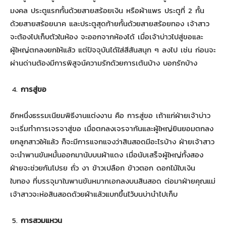
มงคล ประตูแรกกั้นด้วยสายสร้อยเงิน หรือผ้าแพร ประตูที่ 2 กั้น
ด้วยสายสร้อยนาค และประตูสุดท้ายกั้นด้วยสายสร้อยทอง เจ้าสาว
จะต้องไปเก็บตัวในห้อง จะออกจากห้องได้ เมื่อเจ้าบ่าวไปสู่ขอและ
ผู้ใหญ่ตกลงยกให้แล้ว แต่ปัจจุบันได้ใส่สีสันสนุก ๆ ลงไป เช่น ก่อนจะ
ผ่านด่านต้องมีการพิสูจน์ความรักด้วยการเต้นบ้าง บอกรักบ้าง
การสู่ขอ
อีกหนึ่งธรรมเนียมพิธีงานแต่งงาน คือ การสู่ขอ เถ้าแก่ฝ่ายเจ้าบ่าว
จะเริ่มทำการเจรจาสู่ขอ เมื่อตกลงเจรจากันและผู้ใหญ่ยินยอมตกลง
ยกลูกสาวให้แล้ว ก็จะมีการแจกแจงว่าสินสอดมีอะไรบ้าง ฝ่ายเจ้าสาว
จะนำพานขันหมั้นออกมานับบนผ้าแดง เมื่อนับเสร็จผู้ใหญ่ทั้งสอง
ฝ่ายจะช่วยกันโปรย ถั่ว งา ข้าวเปลือก ข้าวตอก ดอกไม้ใบเงิน
ใบทอง ที่บรรจุมาในพานขันหมากเอกลงบนสินสอด ต่อมาฝ่ายคุณแม่
เจ้าสาวจะห่อสินสอดด้วยผ้าแล้วแบกขึ้นไว้บนบ่านำไปเก็บ
การสวมแหวน