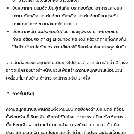
งา ข้าวตอก ใบเงินใบทอง ข้าวเปลือก
ขันหมากโท นิยมจัดเป็นคู่เช่นกัน ประกอบด้วย อาหารและขนม
หวาน ต้นกล้วยและต้นอ้อย ต้นกล้วยและต้นอ้อยนิยมประดับ
ตกแต่งด้วยกระดาษสีแดงให้สวยงาม
ขั้นหมากหมั้น จะประกอบไปด้วย ทองรูปพรรณ เพชรพลอย
กำไล สร้อยคอ ต่างหู แหวนทอง และเงิน แล้วแต่ตามที่ตกลงกัน
ไว้แล้ว นำมาห่อด้วยกระดาษสีแดงให้เรียบร้อยก่อนบรรจุลงในขัน
จากนั้นตั้งขบวนรอฤกษ์เริ่มเดินทางไปบ้านเจ้าสาว มีการโห่นำ 3 ครั้ง
อาจจะมีกลองยาวนำหน้าขบวนเพื่อสร้างความสนุกสนานเมื่อขบวน
เคลื่อนที่มาถึงบ้านเจ้าสาว จะมีการโห่รับ 3 ครั้ง
การกั้นประตู
ความสนุกสนานในงานพิธีแต่งงานแบบไทยยังคงดำเนินไปต่อ ที่ร้อย
ทั้งร้อยด่านนี้เรียกเสียงฮือฮาได้ไม่น้อย ตามธรรมเนียมดั้งเดิมการ
กั้นประตูเพื่อผ่านด่านเข้ามาหาเจ้าสาว จะมีแค่ 3 ด่านเท่านั้น คือ
ประตูชัย ประตูเงิน และประตูทอง สิ่งที่นำมากั้นประตูจะต้องเป็นของ