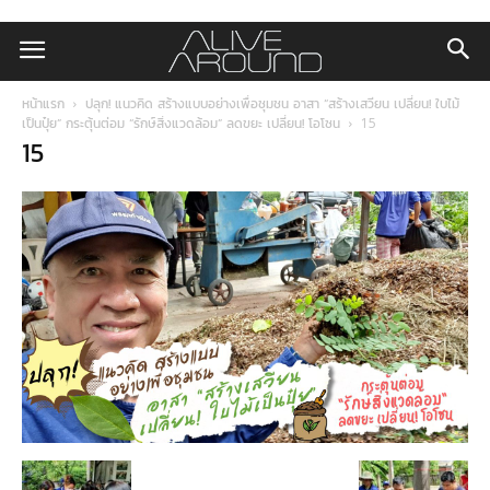
หน้าแรก
ปลุก! แนวคิด สร้างแบบอย่างเพื่อชุมชน อาสา “สร้างเสวียน เปลี่ยน! ใบไม้
เป็นปุ๋ย” กระตุ้นต่อม “รักษ์สิ่งแวดล้อม” ลดขยะ เปลี่ยน! โอโซน
15
15