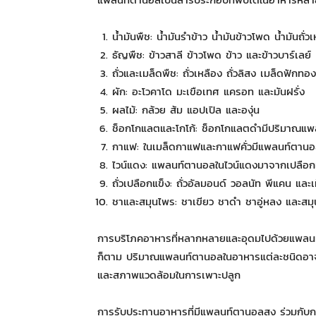
น้ำมันพืช: น้ำมันรำข้าว น้ำมันข้าวโพด น้ำมันถั่
ธัญพืช: ข้าวสาลี ข้าวโพด ข้าว และข้าวบาร์เลย์
ถั่วและเมล็ดพืช: ถั่วเหลือง ถั่วลิสง เมล็ดฟักท
ผัก: อะโวคาโด มะเขือเทศ แครอท และมันฝรั่ง
ผลไม้: กล้วย ส้ม แอปเปิล และองุ่น
ช็อกโกแลตและโกโก้: ช็อกโกแลตดำมีปริมาณแพ
กาแฟ: ในเมล็ดกาแฟและกาแฟคั่วมีแพลนท์ตานอล
ไวน์แดง: แพลนท์ตานอลในไวน์แดงมาจากเปลือกแ
ถั่วเปลือกแข็ง: ถั่วอัลมอนด์ วอลนัท พีแคน และ
ชาและสมุนไพร: ชาเขียว ชาดำ ชาอู่หลง และสม
การบริโภคอาหารที่หลากหลายและอุดมไปด้วยแพลนท
ก็ตาม ปริมาณแพลนท์ตานอลในอาหารแต่ละชนิดอาจแตก
และสภาพแวดล้อมในการเพาะปลูก
การรับประทานอาหารที่มีแพลนท์ตานอลสูง ร่วมกับก