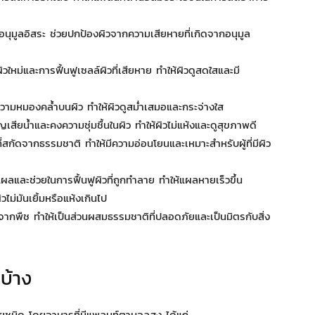
นุมูลอิสระ ช่วยปกป้องผิวจากความเสียหายที่เกิดจากอนุมูล
ิวใหม่และการฟื้นฟูเซลล์ผิวที่เสียหาย ทำให้ผิวดูสดใสและมี
วามหมองคล้ำบนผิว ทำให้ผิวดูสม่ำเสมอและกระจ่างใส
เสียน้ำและคงความชุ่มชื้นในผิว ทำให้ผิวไม่แห้งและดูสุขภาพดี
สกัดจากธรรมชาติ ทำให้มีความอ่อนโยนและเหมาะสำหรับผู้ที่มีผิว
ผลและช่วยในการฟื้นฟูผิวที่ถูกทำลาย ทำให้แผลหายเร็วขึ้น
วไม่มันเยิ้มหรือแห้งเกินไป
กพืช ทำให้เป็นส่วนผสมธรรมชาติที่ปลอดภัยและเป็นมิตรกับสิ่ง
บ้าง
ชนิด โดยอาหารที่มีแพลนท์ตานอลสูง ได้แก่