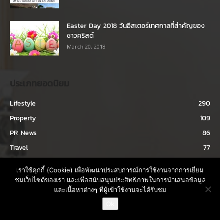
Easter Day 2018 วันอีสเตอร์เทศกาลที่สำคัญของ
ชาวคริสต์
March 20, 2018
ประเภทยอดนิยม
Lifestyle
290
Property
109
PR News
86
Travel
77
Home & Decor
71
เราใช้คุกกี้ (Cookie) เพื่อพัฒนาประสบการณ์การใช้งานจากการเยี่ยม
Healthy
71
ชมเว็บไซต์ของเรา และเพื่อสนับสนุนประสิทธิภาพในการนำเสนอข้อมูล
และเนื้อหาต่างๆ ที่ผู้เข้าใช้งานจะได้รับชม
Happenings
63
ติดต่อขอ Rate Card
Ok
ครอบครัว
62
Open