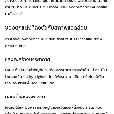
สร้างบรรยากาศราวกับอยู่ในเทพนิยายด้วยแสงไฟระยิบระยับ ดอกไม้
จำนวนมาก ประตูโค้งประดับเถาวัลย์ และของตกแต่งที่ดูแฟนตาซีและ
น่าอัศจรรย์
ของตกแต่งที่ลงตัวกับสภาพแวดล้อม
การเลือกของตกแต่งที่เหมาะสมจะช่วยเสริมบรรยากาศและสร้าง
ความประทับใจ
แสงไฟสร้างบรรยากาศ
ไฟประดับเป็นสิ่งสำคัญที่ช่วยสร้างบรรยากาศยามค่ำคืน ไม่ว่าจะเป็น
ไฟกระพริน (Fairy Lights), โคมไฟกระดาษ, เทียน หรือโคมไฟวิน
เทจ ล้วนช่วยเพิ่มความโรแมนติก
ดอกไม้และพืชพรรณ
ใช้ดอกไม้และพืชพรรณที่มีอยู่ในสวนเป็นส่วนหนึ่งของการตกแต่ง
เพื่อให้งานดูกลมกลืนกับธรรมชาติ นอกจากนี้ยังสามารถเพิ่มดอกไม้