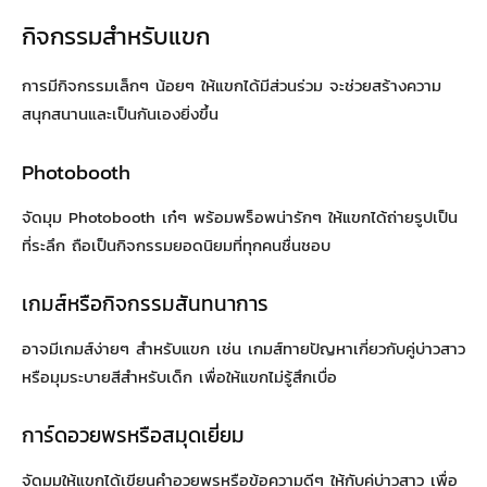
กิจกรรมสำหรับแขก
การมีกิจกรรมเล็กๆ น้อยๆ ให้แขกได้มีส่วนร่วม จะช่วยสร้างความ
สนุกสนานและเป็นกันเองยิ่งขึ้น
Photobooth
จัดมุม Photobooth เก๋ๆ พร้อมพร็อพน่ารักๆ ให้แขกได้ถ่ายรูปเป็น
ที่ระลึก ถือเป็นกิจกรรมยอดนิยมที่ทุกคนชื่นชอบ
เกมส์หรือกิจกรรมสันทนาการ
อาจมีเกมส์ง่ายๆ สำหรับแขก เช่น เกมส์ทายปัญหาเกี่ยวกับคู่บ่าวสาว
หรือมุมระบายสีสำหรับเด็ก เพื่อให้แขกไม่รู้สึกเบื่อ
การ์ดอวยพรหรือสมุดเยี่ยม
จัดมุมให้แขกได้เขียนคำอวยพรหรือข้อความดีๆ ให้กับคู่บ่าวสาว เพื่อ