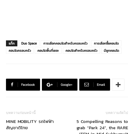
แท็ก
Duo Space
การเลือกคอนโดสำหรับครอบครัว
การเลือกซื้อคอนโด
คอนโดครอบครัว
คอนโดพื้นที่เยอะ
คอนโดสำหรับครอบครัว
มีลูกคอนโด
Facebook
Google+
Email
บทความก่อนหน้านี้
บทความถัดไป
MINE MOBILITY รถไฟฟ้า
5 Compelling Reasons to
สัญชาติไทย
grab “Park 24”, the RARE
ITEM in Mid Sukhumvit