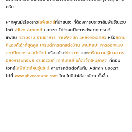
ครับ
หากคุณมีเรื่องราว
ไลฟ์สไตล์
ที่น่าสนใจ ที่ต้องการประชาสัมพันธ์ในเวบ
ไซต์
Alive Around
ของเรา ไม่ว่าจะเป็นการอัพเดทเทรนด์
แฟชั่น
ความงาม
ร้านอาหาร
คาเฟ่สุดชิค
แหล่งท่องเที่ยว
หรือ
สถาน
ที่แฮงค์เอ้าท์สุดคูล
เทรนด์การตกแต่งบ้าน
งานศิลปะ
การออกแบบ
สถาปัตยกรรมสมัยใหม่
หรือแม้แต่
ข่าวสาร
และ
เกร็ดความรู้ในวงการ
อสังหาริมทรัพย์
งานอีเว้นท์
เทคโนโลยี
แก็ดเจ็ตใหม่ล่าสุด
ที่ตอบ
โจทย์
ไลฟ์สไตล์คนรุ่นใหม่
สามารถติดต่อกับทีม Admin ของเรา
ได้ที่
www.alivearound.com
โดยไม่มีค่าใช้จ่ายใดๆ ทั้งสิ้น