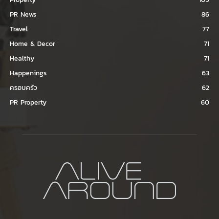
PR News
86
Travel
77
Home & Decor
71
Healthy
71
Happenings
63
ครอบครัว
62
PR Property
60