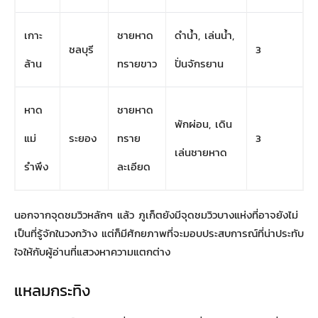
เกาะ
ชายหาด
ดำน้ำ, เล่นน้ำ,
ชลบุรี
3
ล้าน
ทรายขาว
ปั่นจักรยาน
หาด
ชายหาด
พักผ่อน, เดิน
แม่
ระยอง
ทราย
3
เล่นชายหาด
รำพึง
ละเอียด
นอกจากจุดชมวิวหลักๆ แล้ว ภูเก็ตยังมีจุดชมวิวบางแห่งที่อาจยังไม่
เป็นที่รู้จักในวงกว้าง แต่ก็มีศักยภาพที่จะมอบประสบการณ์ที่น่าประทับ
ใจให้กับผู้อ่านที่แสวงหาความแตกต่าง
แหลมกระทิง