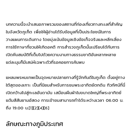
บทความนี้จะนำเสนอภาพรวมของสถานที่ท่องเที่ยวทางทะเลที่สำคัญ
ในจังหวัดภูเก็ต เพื่อให้ผู้อ่านได้รับข้อมูลที่เป็นประโยชน์ในการ
วางแผนการเดินทาง โดยมุ่งเน้นข้อมูลเชิงข้อเท็จจริงและหลีกเลี่ยง
การใช้ภาษาที่ชวนให้เกิดอคติ การสำรวจภูเก็ตนั้นเปรียบได้กับการ
เปิดหีบสมบัติที่เต็มไปด้วยความงามทางธรรมชาติอันหลากหลาย
แต่ละมุมก็มีเสน่ห์เฉพาะตัวที่รอคอยการค้นพบ
แหลมพรหมเทพเป็นจุดหมายปลายทางที่รู้จักกันดีในภูเก็ต ตั้งอยู่ทาง
ใต้สุดของเกาะ เป็นที่นิยมสำหรับการชมพระอาทิตย์ตกดิน ทิวทัศน์ที่นี่
เปิดกว้างไปสู่ทะเลอันดามัน เสมือนผืนผ้าใบขนาดใหญ่ที่พระอาทิตย์
แต้มสีสันยามอัสดง การเข้าชมสามารถทำได้ระหว่างเวลา 06.00 น.
ถึง 19.00 น.[1][2][4][6]
ลักษณะทางภูมิประเทศ