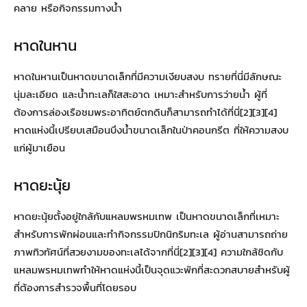
คลาย หรือกิจกรรมทางน้ำ
หาดในหาน
หาดในหานเป็นหาดขนาดเล็กที่มีความเงียบสงบ ทรายที่นี่มีลักษณะ
นุ่มละเอียด และน้ำทะเลก็ใสสะอาด เหมาะสำหรับการว่ายน้ำ ผู้ที่
ต้องการล่องเรือชมพระอาทิตย์ตกดินก็สามารถทำได้ที่นี่[2][3][4]
หาดแห่งนี้เปรียบเสมือนบึงน้ำขนาดเล็กในป่าคอนกรีต ที่ให้ความสงบ
แก่ผู้มาเยือน
หาดยะนุ้ย
หาดยะนุ้ยตั้งอยู่ใกล้กับแหลมพรหมเทพ เป็นหาดขนาดเล็กที่เหมาะ
สำหรับการพักผ่อนและทำกิจกรรมปิกนิกริมทะเล ผู้อ่านสามารถถ่าย
ภาพทิวทัศน์ที่สวยงามของทะเลได้จากที่นี่[2][3][4] ความใกล้ชิดกับ
แหลมพรหมเทพทำให้หาดแห่งนี้เป็นจุดแวะพักที่สะดวกสบายสำหรับผู้
ที่ต้องการสำรวจพื้นที่โดยรอบ