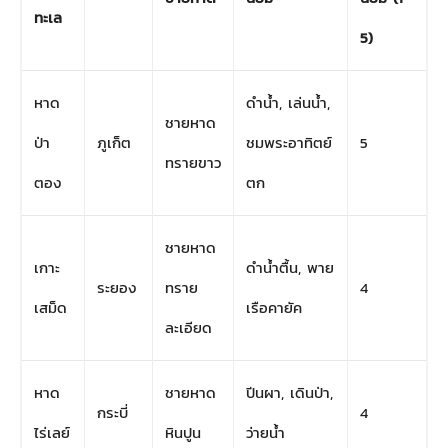
ทะเล
5)
หาด
ดำน้ำ, เล่นน้ำ,
ชายหาด
ป่า
ภูเก็ต
ชมพระอาทิตย์
5
ทรายขาว
ตอง
ตก
ชายหาด
เกาะ
ดำน้ำตื้น, พาย
ระยอง
ทราย
4
เสม็ด
เรือคายัค
ละเอียด
หาด
ชายหาด
ปีนผา, เดินป่า,
กระบี่
4
ไร่เลย์
หินปูน
ว่ายน้ำ