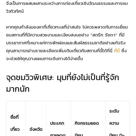
จึงเป็นการผสมผสานระหว่างการท่องเที่ยวเชิงวัฒนธรรมและการชม
วิวทิวทัศน์
หากคุณกำลังมองหาที่เที่ยวทะเลที่น่าสนใจ ไม่ควรพลาดกับการเยี่ยม
ชมสถานที่ที่มีความสวยงามและเงียบสงบอย่าง “สตรีท รัชดา” ที่มี
บรรยากาศที่เหมาะแก่การพักผ่อนและสัมผัสธรรมชาติอย่างแท้จริง
คุณสามารถอ่านรายละเอียดเพิ่มเติมเกี่ยวกับสถานที่นี้ได้ที่นี่
ที่นี่
ซึ่ง
จะช่วยให้คุณวางแผนการเดินทางได้ง่ายขึ้น
จุดชมวิวพิเศษ: มุมที่ยังไม่เป็นที่รู้จัก
มากนัก
ระดับ
ชื่อที่
ประเภท
กิจกรรมยอด
ความ
เที่ยว
จังหวัด
ชายหาด
นิยม
นิยม (1-