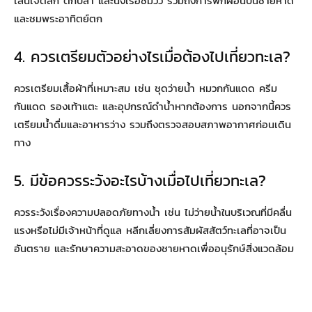
เล่นเจ็ตสกี ตกปลา และนั่งเรือชมวิว รวมถึงการพักผ่อนบนชายหาด
และชมพระอาทิตย์ตก
4. ควรเตรียมตัวอย่างไรเมื่อต้องไปเที่ยวทะเล?
ควรเตรียมเสื้อผ้าที่เหมาะสม เช่น ชุดว่ายน้ำ หมวกกันแดด ครีม
กันแดด รองเท้าแตะ และอุปกรณ์ดำน้ำหากต้องการ นอกจากนี้ควร
เตรียมน้ำดื่มและอาหารว่าง รวมถึงตรวจสอบสภาพอากาศก่อนเดิน
ทาง
5. มีข้อควรระวังอะไรบ้างเมื่อไปเที่ยวทะเล?
ควรระวังเรื่องความปลอดภัยทางน้ำ เช่น ไม่ว่ายน้ำในบริเวณที่มีคลื่น
แรงหรือไม่มีเจ้าหน้าที่ดูแล หลีกเลี่ยงการสัมผัสสัตว์ทะเลที่อาจเป็น
อันตราย และรักษาความสะอาดของชายหาดเพื่ออนุรักษ์สิ่งแวดล้อม