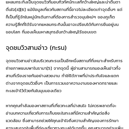
แหลมกระทิงเป็นจุดชมวิวที่มอบทิวทัศน์ทะเลที่กว้างใหญ่และน่าตื่นตา
ตื่นใจ[4][6] แม้ข้อมูลเกี่ยวกับสถานที่นี้อาจไม่ละเอียดเท่าจุดอื่นๆ แต่
ก็เป็นที่รู้จักในหมู่นักเดินทางที่ต้องการสำรวจมุมใหม่ๆ ของภูเก็ต
ความรู้สึกที่ได้รับจากแหลมกระทิงนั้นอาจเปรียบได้กับการยืนอยู่บน
ขอบโลก ที่มองเห็นมหาสมุทรอันกว้างใหญ่ไร้ขอบเขต
จุดชมวิวสามอ่าว (กะรน)
จุดชมวิวสามอ่าวในบริเวณกะรนเป็นอีกหนึ่งสถานที่ที่เหมาะสำหรับการ
ถ่ายภาพแบบพาโนรามา[5] จากจุดนี้ ผู้อ่านสามารถมองเห็นอ่าวทั้ง
สามที่เรียงรายกันอย่างสวยงาม ทำให้ได้ภาพที่น่าประทับใจและแตก
ต่างจากจุดชมวิวอื่นๆ เป็นการรวมเอาความงามของหาดทรายและ
ทะเลเข้าไว้ด้วยกันในมุมมองเดียว
หากคุณกำลังมองหาสถานที่เที่ยวทะเลที่น่าสนใจ ไม่ควรพลาดที่จะ
อ่านบทความเกี่ยวกับการเก็บขยะในทะเลที่มีความสำคัญต่อสิ่ง
แวดล้อม ซึ่งสามารถช่วยให้คุณเข้าใจถึงความสำคัญของการรักษา
ความสะอาดในพื้นที่ท่องเที่ยวทางทะเลได้มากขึ้น คุณสามารถอ่านเพิ่ม