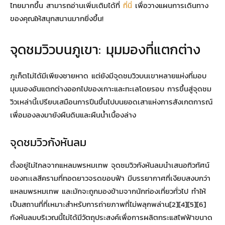
ไทยมากขึ้น สามารถอ่านเพิ่มเติมได้ที่
ที่นี่
เพื่อวางแผนการเดินทาง
ของคุณให้สนุกสนานมากยิ่งขึ้น!
จุดชมวิวบนภูเขา: มุมมองที่แตกต่าง
ภูเก็ตไม่ได้มีเพียงชายหาด แต่ยังมีจุดชมวิวบนเขาหลายแห่งที่มอบ
มุมมองอันแตกต่างออกไปของเกาะและทะเลโดยรอบ การขึ้นสู่จุดชม
วิวเหล่านี้เปรียบเสมือนการปีนขึ้นไปบนยอดเสาแห่งการสังเกตการณ์
เพื่อมองลงมายังผืนดินและผืนน้ำเบื้องล่าง
จุดชมวิวกังหันลม
ตั้งอยู่ไม่ไกลจากแหลมพรหมเทพ จุดชมวิวกังหันลมนำเสนอทิวทัศน์
ของทะเลสีครามที่ทอดยาวจรดขอบฟ้า มีบรรยากาศที่เงียบสงบกว่า
แหลมพรหมเทพ และมักจะถูกมองข้ามจากนักท่องเที่ยวทั่วไป ทำให้
เป็นสถานที่ที่เหมาะสำหรับการถ่ายภาพที่ไม่พลุกพล่าน[2][4][5][6]
กังหันลมบริเวณนี้ไม่ได้มีวัตถุประสงค์เพื่อการผลิตกระแสไฟฟ้าขนาด