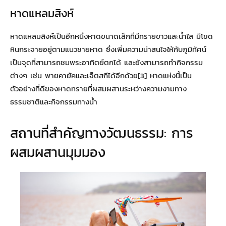
หาดแหลมสิงห์
หาดแหลมสิงห์เป็นอีกหนึ่งหาดขนาดเล็กที่มีทรายขาวและน้ำใส มีโขด
หินกระจายอยู่ตามแนวชายหาด ซึ่งเพิ่มความน่าสนใจให้กับภูมิทัศน์
เป็นจุดที่สามารถชมพระอาทิตย์ตกได้ และยังสามารถทำกิจกรรม
ต่างๆ เช่น พายคายัคและเจ็ตสกีได้อีกด้วย[3] หาดแห่งนี้เป็น
ตัวอย่างที่ดีของหาดทรายที่ผสมผสานระหว่างความงามทาง
ธรรมชาติและกิจกรรมทางน้ำ
สถานที่สำคัญทางวัฒนธรรม: การ
ผสมผสานมุมมอง