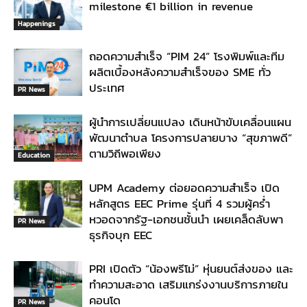
milestone €1 billion in revenue
Happenings
ถอดความสำเร็จ “PIM 24” โรงพิมพ์และทีม
ผลิตเบื้องหลังความสำเร็จของ SME ทั่ว
ประเทศ
PR News
ผู้นำการเปลี่ยนแปลง เดินหน้าขับเคลื่อนแผน
พัฒนาตำบล โครงการปลายบาง “สุขภาพดี”
ตามวิถีพอเพียง
Education
UPM Academy ต่อยอดความสำเร็จ เปิด
หลักสูตร EEC Prime รุ่นที่ 4 รวมผู้คร่ำ
หวอดจากรัฐ-เอกชนชั้นนำ เผยเคล็ดลับพา
PR News
ธุรกิจบุก EEC
PRI เปิดตัว “น้องพรีโม่” หุ่นยนต์ส่งของ และ
ทำความสะอาด เสริมแกร่งงานบริการภายใน
คอนโด
PR News