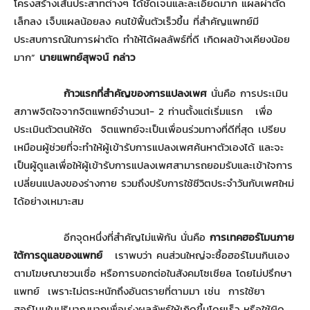
โครงสร้างเส้นประสาทต่างๆ ได้ชัดเจนและละเอียดมาก แผลผ่าตัด
เล็กลง เจ็บแผลน้อยลง คนไข้ฟื้นตัวเร็วขึ้น ที่สำคัญแพทย์มี
ประสบการณ์ในการผ่าตัด ทำให้ได้ผลลัพธ์ที่ดี เกิดผลข้างเคียงน้อย
มาก”
นายแพทย์สุพจน์ กล่าว
ก้าวแรกที่สำคัญของการแปลงเพศ
นั่นคือ การประเมิน
สภาพจิตใจจากจิตแพทย์จำนวน1- 2 ท่านตั้งแต่เริ่มแรก เพื่อ
ประเมินตัวตนให้ชัด จิตแพทย์จะเป็นเพื่อนร่วมทางที่ดีที่สุด เปรียบ
เหมือนผู้ช่วยที่จะทำให้ผู้เข้ารับการแปลงเพศค้นหาตัวเองได้ และจะ
เป็นผู้ดูแลเพื่อให้ผู้เข้ารับการแปลงเพศสามารถยอมรับและเข้าใจการ
เปลี่ยนแปลงของร่างกาย รวมถึงปรับการใช้ชีวิตประจำวันกับเพศใหม่
ได้อย่างเหมาะสม
อีกจุดหนึ่งที่สำคัญไม่แพ้กัน นั่นคือ
การเทคฮอร์โมนภาย
ใต้การดูแลของแพทย์
เราพบว่า คนส่วนใหญ่จะซื้อฮอร์โมนกินเอง
ตามโฆษณาชวนเชื่อ หรือการบอกต่อในสังคมโซเชียล โดยไม่ปรึกษา
แพทย์ เพราะไม่ตระหนักถึงอันตรายที่ตามมา เช่น การใช้ยา
ฮอร์โมนในปริมาณมากเพื่อเร่งผลลัพธ์ให้เกิดขึ้นโดยเร็ว หรือใช้ผิด