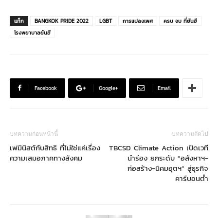
แท็ก
BANGKOK PRIDE 2022
LGBT
การแปลงเพศ
ครบ จบ ที่ยันฮี
โรงพยาบาลยันฮี
Facebook
Google+
Email
บทความก่อนหน้านี้
บทความถัดไป
เฟมินิสต์กับสิทธิ ที่ไม่ใช่แค่เรื่อง
TBCSD Climate Action เปิดเวที
ความเสมอภาคทางสังคม
นำร่อง ยกระดับ “อสังหาฯ-
ก่อสร้าง-นิคมอุตฯ” สู่ธุรกิจ
คาร์บอนต่ำ