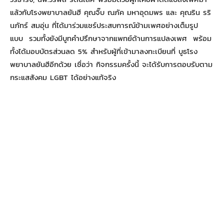
แล้วกับโรงพยาบาลยันฮี คุณจิ๊บ ณภัค มหาอุดมพร และ คุณริน รริ
นภัทร์ สมอุ่น ที่ได้มาร่วมแชร์ประสบการณ์ข้ามเพศอย่างเต็มรูป
แบบ รวมทั้งยังมีบูทคำปรึกษาจากแพทย์ด้านการแปลงเพศ พร้อม
ทั้งได้มอบบัตรส่วนลด 5% สำหรับผู้ที่เข้ามาลงทะเบียนที่ บูธโรง
พยาบาลยันฮีอีกด้วย เชื่อว่า กิจกรรมครั้งนี้ จะได้รับการตอบรับตาม
กระแสสังคม LGBT ได้อย่างแท้จริง