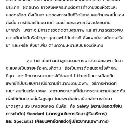
ประเภท ผิดขนาด อาจส่งผลกระทบต่อการทำงานของหัวใจและ
หลอดเลือด ซึ่งเป็นสาเหตุของการเสียชีวิตในกลุ่มคนข้ามเพศนั่นเอง
ดังนั้น การใช้ฮอร์โมนตามคำแนะนำของแพทย์จึงจะปลอดภัย
มากกว่า เพราะจะมีการตรวจติดตามสุขภาพ และสามารถตรวจพบ
ความผิดปกติหรือปัญหาสุขภาพได้ทันท่วงที ซึ่งแพทย์อาจมีการปรับ
ยา และ/หรือ สั่งยาเพิ่ม ตามความเหมาะสมของแต่ละคน
สุดท้าย เมื่อก้าวเข้าสู่กระบวนการผ่าตัดแปลงเพศ ไม่ว่า
จะแปลงเป็นชายหรือหญิงก็ตาม ถือเป็นการตัดสินใจครั้งสำคัญ
ที่สุด ควรศึกษากระบวนการให้ถ่องแท้ ไม่ว่าจะเป็นการเลือกทีม
แพทย์ที่มีประสบการณ์มีความชำนาญโดยเฉพาะ วิธีการผ่าตัดที่
เหมาะสมกับแต่ละบุคคล สถานพยาบาลที่ได้มาตรฐานความปลอดภัย
เพื่อให้เกิดความมั่นใจสูงสุด โดยรพ.ยันฮีเรายึดหลักการรักษา
มาตรฐาน
3
S
มาโดยตลอด นั่นคือ คือ
Safety (ความปลอดภัยใน
การผ่าตัด) Standard (มาตรฐานในการรักษาผู้รับบริการ)
และ Specialist (ศัลยแพทย์ตกแต่งผู้เชี่ยวชาญเฉพาะทาง)