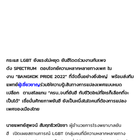
กระแส
LGBT ยังแรงไม่หยุด ยันฮีโดดร่วมงานกับเพจ
ดัง SPECTRUM ตอบโจทย์ความหลากหลายทางเพศ ใน
งาน “BANGKOK PRIDE 2022” ที่จัดขึ้นอย่างยิ่งใหญ่ พร้อมส่งทีม
แพทย์
ผู้เชี่ยวชาญ
ร่วมให้ความรู้เส้นทางการแปลงเพศแบบหมด
เปลือก ตามสโลแกน “ครบ..จบที่ยันฮี กับชีวิตใหม่ที่ใครก็เลือกที่จะ
เป็นได้” เชื่อมั่นศักยภาพยันฮี ยังเป็นหนึ่งในใจคนที่ต้องการแปลง
เพศของเมืองไทย
นายแพทย์สุพจน์ สัมฤทธิวณิชชา
ผู้อำนวยการโรงพยาบาลยัน
ฮี เปิดเผยสถานการณ์ LGBT (กลุ่มคนที่มีความหลากหลายทาง