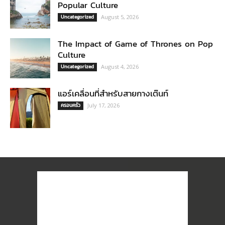
Popular Culture
Uncategorized
August 5, 2026
The Impact of Game of Thrones on Pop
Culture
Uncategorized
August 4, 2026
แอร์เคลื่อนที่สำหรับสายกางเต๊นท์
ครอบครัว
July 17, 2026