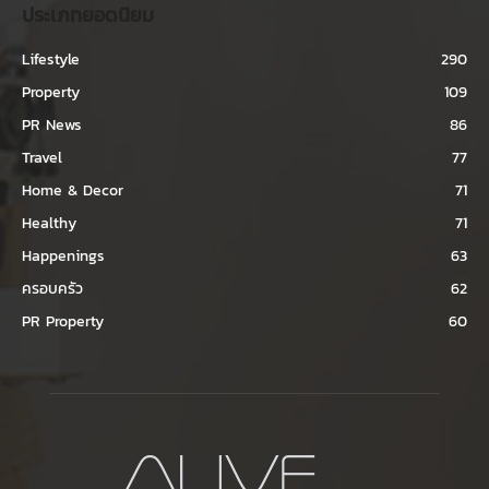
ประเภทยอดนิยม
Lifestyle
290
Property
109
PR News
86
Travel
77
Home & Decor
71
Healthy
71
Happenings
63
ครอบครัว
62
PR Property
60