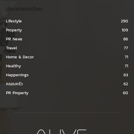
ประเภทยอดนิยม
Lifestyle
290
Property
109
PR News
86
Travel
77
Home & Decor
71
Healthy
71
Happenings
63
ครอบครัว
62
PR Property
60