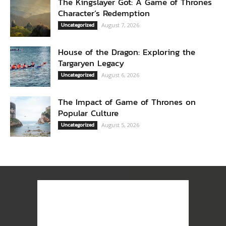
The Kingslayer Got: A Game of Thrones
Character’s Redemption
Uncategorized
August 7, 2026
House of the Dragon: Exploring the
Targaryen Legacy
Uncategorized
August 6, 2026
The Impact of Game of Thrones on
Popular Culture
Uncategorized
August 5, 2026