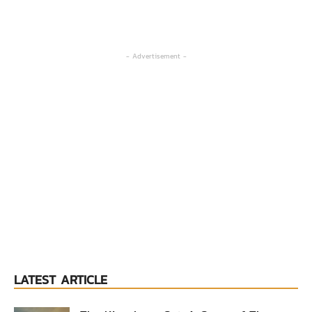
- Advertisement -
LATEST ARTICLE