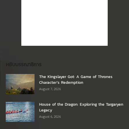
หยิบบรรณาธิการ
The Kingslayer Got: A Game of Thrones
Character’s Redemption
August 7, 2026
House of the Dragon: Exploring the Targaryen
Legacy
August 6, 2026