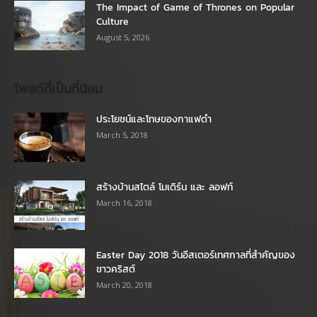
The Impact of Game of Thrones on Popular
Culture
August 5, 2026
โพสต์ที่เป็นที่นิยม
ประโยชน์และโทษของกาแฟดำ
March 5, 2018
สร้างบ้านสไตล์ โมเดิร์น และ ลอฟท์
March 16, 2018
Easter Day 2018 วันอีสเตอร์เทศกาลที่สำคัญของ
ชาวคริสต์
March 20, 2018