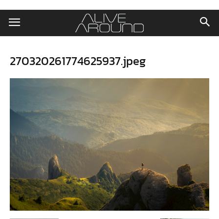
270320261774625937.jpeg