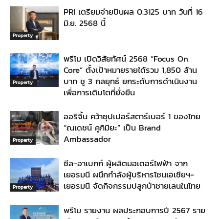
PRI เตรียมจ่ายปันผล 0.3125 บาท วันที่ 16
มิ.ย. 2568 นี้
Property
พรีโม เปิดวิสัยทัศน์ 2568 “Focus On
Core” ตั้งเป้าหมายรายได้รวม 1,850 ล้าน
บาท ชู 3 กลยุทธ์ ยกระดับการดำเนินงาน
Property
เพื่อการเติบโตที่ยั่งยืน
ออริจิ้น คว้าซุปเปอร์สตาร์เบอร์ 1 ของไทย
“ณเดชน์ คูกิมิยะ” เป็น Brand
Ambassador
Property
ซีล-อาเบกก์ ผู้ผลิตมอเตอร์ไฟฟ้า จาก
เยอรมนี ผนึกกำลังผู้บริหารโซนเอเชียฯ-
เยอรมนี จัดกิจกรรมปลูกป่าชายเลนในไทย
Property
พรีโม รายงาน ผลประกอบการปี 2567 ราย