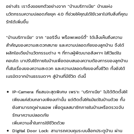
อย่างไร เราจึงขอยกตัวอย่างจาก “บ้านบริทาเนีย” บ้านแห่ง
นวัตกรรมความปลอดภัยยุค 4.0 ที่ช่วยให้คุณได้ใช้เวลาไปกับสิ่งที่คุณ
รักได้เพิ่มขึ้น
“บ้านบริทาเนีย” จาก “ออริจิ้น พร็อพเพอร์ตี้” ได้เล็งเห็นถึงความ
สำคัญของความสะดวกสบาย และความปลอดภัยของลูกบ้าน จึงได้
ผลิกไอเดียนำนวัตกรรมต่าง ๆ ที่ทางผู้พัฒนาอสังหาฯ ใส่ไว้แต่ใน
คอนโด มาปรับใช้ภายในบ้านเพื่อตอบสนองความต้องการของลูกบ้าน
ทั้งในเรื่องของความสะดวก และความปลอดภัยของทั้งชีวิต ทั้งยังได้
เนรมิตจากบ้านธรรมดาๆ สู่บ้านที่มีชีวิต ดังนี้
IP-Camera: ที่แสนจะสุดพิเศษ เพราะ “บริทาเนีย” ไม่ได้ติดตั้งให้
เพียงแค่ส่วนกลางเพียงเท่านั้น แต่ติดตั้งให้แม้แต่ในบ้านด้วย ทั้ง
ยังสามารถดูผ่านแอพ เพื่อดูแลสมาชิกภายในบ้านหรือตรวจจับ
รักษาความปลอดภัย
เพิ่มความล้ำในการใช้ชีวิตด้วย
Digital Door Lock: สามารถควบคุมระบบล็อกประตูบ้าน ผ่าน