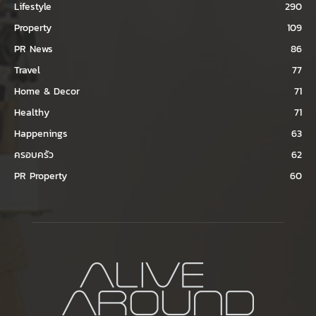
Lifestyle
290
Property
109
PR News
86
Travel
77
Home & Decor
71
Healthy
71
Happenings
63
ครอบครัว
62
PR Property
60