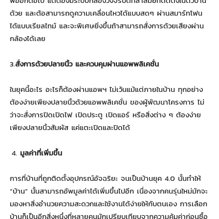
พออีกต่อไป แต่ต้องมีระบบกล้องวงจรปิดที่ล้ำสมัยที่ติดตั้งในตัวบ้าน
ด้วย และต้อสามารถดูความเคลื่อนไหวได้แบบสดๆ ผ่านสมาร์ทโฟน
ได้แบบเรียลไทม์ และจะพิเศษยิ่งขึ้นถ้าสามารถสั่งการด้วยเสียงผ่าน
กล้องได้เลย
3.
สั่งการด้วยปลายนิ้ว และควบคุมผ่านแอพพลิเคชั่น
ในยุคนี้อะไร อะไรก็ต้องผ่านแอพฯ ไม่เว้นแม้แต่ภายในบ้าน ทุกอย่าง
ต้องง่ายเพียงปลายนิ้วด้วยแอพพลิเคชั่น ของผู้พัฒนาโครงการ ไม่
ว่าจะสั่งการปิดเปิดไฟ เปิดประตู เปิดแอร์ หรือสิ่งต่าง ๆ ต้องง่าย
เพียงปลายนิ้วสัมผัส แค่แตะเปิดและปิดได้
มูลค่าที่เพิ่มขึ้น
การที่บ้านที่ถูกติดตั้งอุปกรณ์อัจฉริยะ จนเป็นบ้านยุค 4.0 นั้นทำให้
“บ้าน” นั้นสามารถอัพมูลค่าได้เพิ่มขึ้นไปอีก เนื่องจากคนรุ่นใหม่มักจะ
มองหาสิ่งอำนวยความสะดวกและใช้งานได้ง่ายให้กับตนเอง การเลือก
บ้านก็เป็นอีกสิ่งหนึ่งที่หลายคนมักเปรียบเทียบจากความคุ้มค่าก่อนซื้อ