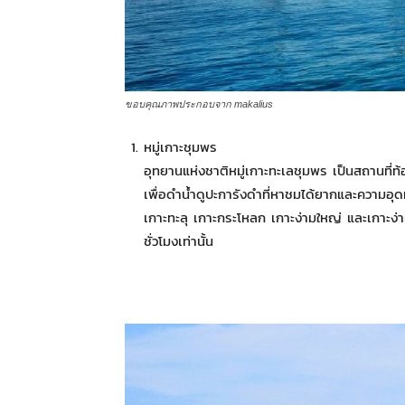
ขอบคุณภาพประกอบจาก makalius
หมู่เกาะชุมพร
อุทยานแห่งชาติหมู่เกาะทะเลชุมพร เป็นสถานที่ท้อ
เพื่อดำน้ำดูปะการังดำที่หาชมได้ยากและความอุดม
เกาะทะลุ เกาะกระโหลก เกาะง่ามใหญ่ และเกาะง่า
ชั่วโมงเท่านั้น