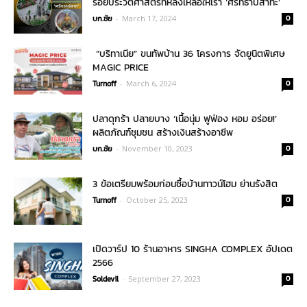
รอยประวัติศาสตร์ที่หลงเหลือให้เรา ‘ศรัทธาปสาทะ’
บก.ชัย
-
March 17, 2024
0
“บริทาเนีย” ขนทัพบ้าน 36 โครงการ จัดยูนิตพิเศษ
MAGIC PRICE
Turnoff
-
March 6, 2024
0
ปลาดุกร้า ปลายบาง ‘เนื้อนุ่ม ฟูฟ่อง หอม อร่อย!’
ผลิตภัณฑ์ชุมชน สร้างเงินสร้างอาชีพ
บก.ชัย
-
November 10, 2023
0
3 ข้อเตรียมพร้อมก่อนซื้อบ้านทาวน์โฮม ย่านรังสิต
Turnoff
-
October 25, 2023
0
เปิดวาร์ป 10 ร้านอาหาร SINGHA COMPLEX อัปเดต
2566
Soldevil
-
September 27, 2023
0