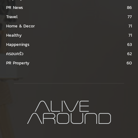
PR News
86
Travel
77
Home & Decor
71
Healthy
71
Happenings
63
ครอบครัว
62
PR Property
60