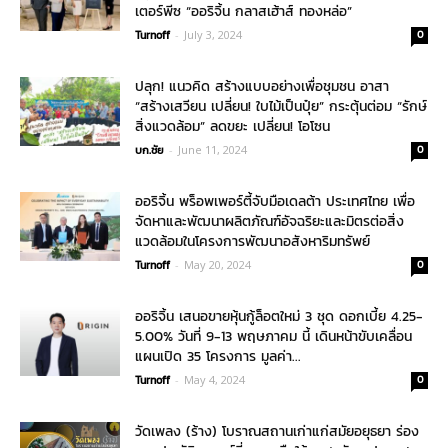
เตอร์พีซ “ออริจิ้น กลาสเฮ้าส์ ทองหล่อ”
Turnoff
-
July 3, 2024
0
ปลุก! แนวคิด สร้างแบบอย่างเพื่อชุมชน อาสา
“สร้างเสวียน เปลี่ยน! ใบไม้เป็นปุ๋ย” กระตุ้นต่อม “รักษ์
สิ่งแวดล้อม” ลดขยะ เปลี่ยน! โอโซน
บก.ชัย
-
June 11, 2024
0
ออริจิ้น พร็อพเพอร์ตี้จับมือเดลต้า ประเทศไทย เพื่อ
จัดหาและพัฒนาผลิตภัณฑ์อัจฉริยะและมิตรต่อสิ่ง
แวดล้อมในโครงการพัฒนาอสังหาริมทรัพย์
Turnoff
-
May 20, 2024
0
ออริจิ้น เสนอขายหุ้นกู้ล็อตใหม่ 3 ชุด ดอกเบี้ย 4.25-
5.00% วันที่ 9-13 พฤษภาคม นี้ เดินหน้าขับเคลื่อน
แผนเปิด 35 โครงการ มูลค่า...
Turnoff
-
May 4, 2024
0
วัดเพลง (ร้าง) โบราณสถานเก่าแก่สมัยอยุธยา ร่อง