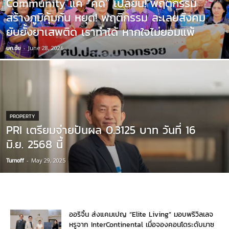
Community แค่ “คิด” เปลี่ยน! พฤติกรรม
สร้างภูมิคุ้มกัน หยุด! พฤติกรรม ละเลยสังคม
ยับยั้งยาเสพติด เราทำได้ หากใจไม่ยอมแพ้
บก.ชัย
-
June 28, 2026
PROPERTY
PRI เตรียมจ่ายปันผล 0.3125 บาท วันที่ 16
มิ.ย. 2568 นี้
Turnoff
-
May 29, 2025
ออริจิ้น ส่งแคมเปญ “Elite Living” มอบพริวิลเลจ
หรูจาก InterContinental เมื่อจองคอนโดระดับมาซ