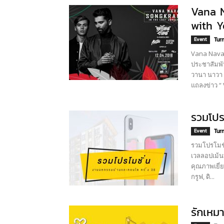
Vana N
with Y
Event
Turn
Vana Nava 
ประชาสัมพัน
วานา นาวา ว
แถลงข่าว “ 
รวมโปร
Event
Turn
รวมโปรโมชั
เวลลอปเม้น
คุณภาพเยี่ย
กรูฟ, ดิ...
รักเหม