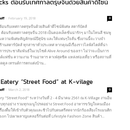
cks ต้อนรับเทศกาลตรุษจีนด้วยสินค้าดีไซน์
off
-
February 19, 2018
0
้อนรับเทศกาลตรุษจีนด้วยสินค้าดีไซน์พิเศษ สตาร์บัคส์
ต้อนรับเทศกาลตรุษจีน 2018 เป็นคอลเล็คชั่นน่ารักๆ มาในโทนสี ชมพู
ิ่มความพิเศษสัญลักษณ์ปีสุนัข และให้แฟนๆใจสั่น ซึ่งงานนี้จะวางจำ
ร้านสตาร์บัคส์ ทุกสาขาทั่วประเทศ หากคุณมีเรื่องราวไลฟ์สไตล์ที่น่า
องการประชาสัมพันธ์ในเวบไซต์ Alive Around ของเรา ไม่ว่าจะเป็นการ
์แฟชั่น ความงาม ร้านอาหาร คาเฟ่สุดชิค แหล่งท่องเที่ยว หรือสถานที่
สุดคูล เทรนด์การตกแต่งบ้าน...
Eatery “Street Food” at K-vilage
off
-
March 2, 2018
0
y "Street Food" ระหว่างวันที่ 2 - 4 มีนาคม 2561 ณ K-Village งานอิ่ม
บทุกอย่าง รวมทุกเมนูโปรดอย่าง Street Food อาหารขวัญใจคนเมือง
ครื่องดื่มให้เข้ากับตัวคุณและชิวไปกับดนตรีสดจากนักร้องเสียงโรแมนติก
on ไปเผาผลาญแคลอรี่กันต่อที่ Lifestyle Fashion Zone สินค้า...