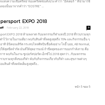
จแห่งความเชื่อศรัทธาของคริสตชนทั้งปวง คำว่า "อีสเตอร์ " ที่นำมาใช้
ลองนั้นมาจากคำว่า "EOSTRE" ...
upersport EXPO 2018
off
-
February 22, 2018
0
port EXPO 2018 ห้ามพลาด! กับมหกรรมกีฬาแห่งปี 2018 ที่รวบรวมทุก
ับกีฬาไว้ภายในงานเดียว พบกับสินค้าที่ลดสูงสุดถึง 70% และกิจกรรมอื่น ๆ
าทิ มินิคอนเสิร์ต กระทบไหล่ศิลปินชื่อดังอย่าง โจอี้ บอย, AB Normal,
ให้สุดขีดจำกัด มันส์ให้สุดอารมณ์ ถ้าขีดสุดของการออกกำลังกาย คือ
้องการ พบกันในงาน ซูเปอร์สปอร์ต เอ็กซ์โป 2018 สุดกว่า...กับมหกรรม
ที่รวบรวมทุกสิ่งของกีฬา พับกับกิจกรรมเกี่ยวกับกีฬา และสุขภาพต่างๆ
มสินค้าที่ลดจัดเต็มสูงสุดถึง...
หน้า 5 ของ 5