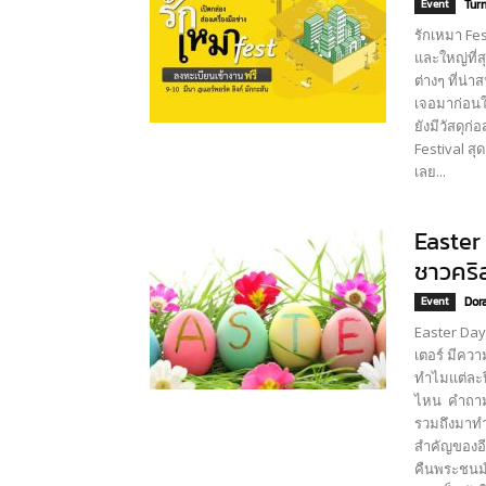
Event
Turn
รักเหมา Fes
และใหญ่ที่ส
ต่างๆ ที่น่
เจอมาก่อนใน
ยังมีวัสดุ
Festival สุ
เลย...
Easter
ชาวคริ
Event
Dor
Easter Day 
เตอร์ มีคว
ทำไมแต่ละป
ไหน คำถาม
รวมถึงมาทำ
สำคัญของอีส
คืนพระชนม์