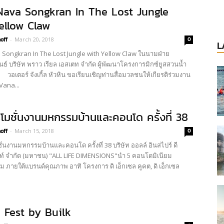
ava Songkran In The Lost Jungle
ellow Claw
off
-
March 20, 2018
0
L
Songkran In The Lost Jungle with Yellow Claw ในนามฝ่าย
ธ์ บริษัท พราว เรียล เอสเตท จำกัด ผู้พัฒนาโครงการมิกซ์ยูสสวนน้ำ
อเตอร์ จังเกิ้ล หัวหิน ขอเรียนเชิญท่านสื่อมวลชนให้เกียรติร่วมงาน
Vana...
โมชั่นงานมหกรรมบ้านและคอนโด ครั้งที่ 38
off
-
March 15, 2018
0
่นงานมหกรรมบ้านและคอนโด ครั้งที่ 38 บริษัท ออลล์ อินสไปร์ ดี
ท์ จำกัด (มหาชน) "ALL LIFE DIMENSIONS"นำ 5 คอนโดมิเนียม
ม ภายใต้แบรนด์คุณภาพ อาทิ โครงการ ดิ เอ็กเซล คูคต, ดิ เอ็กเซล
า Fest by Builk