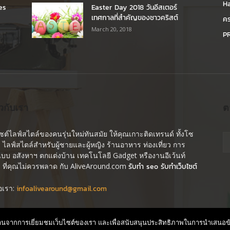
H
es
Easter Day 2018 วันอีสเตอร์
เทศกาลที่สำคัญของชาวคริสต์
คร
March 20, 2018
PR
ยวกับเรา
ต
ไซต์ไลฟ์สไตล์ของคนรุ่นใหม่ทันสมัย ให้คุณเกาะติดเทรนด์ ทั้งโซ
ล ไลฟ์สไตล์สำหรับผู้ชายและผู้หญิง ร้านอาหาร ท่องเที่ยว การ
บบ อสังหาฯ ตกแต่งบ้าน เทคโนโลยี Gadget หรืองานอีเว้นท์
ๆ ที่คุณไม่ควรพลาด กับ AliveAround.com
รับทำ seo รับทำเว็บไซต์
่อเรา:
infoalivearound@gmail.com
านจากการเยี่ยมชมเว็บไซต์ของเรา และเพื่อสนับสนุนประสิทธิภาพในการนำเสนอข้อมู
d.