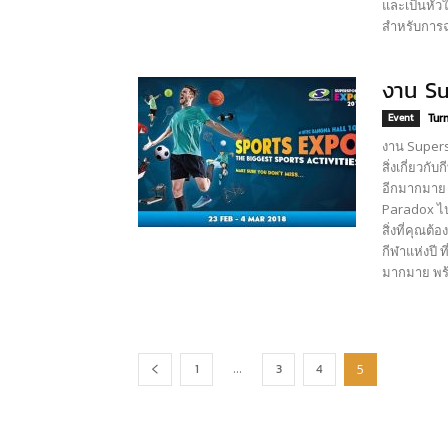
และเป็นหัวใ
สำหรับการฉ
งาน S
Event
Turn
งาน Supers
สิ่งเกี่ยวก
อีกมากมาย อ
Paradox ไป
สิ่งที่คุณต
กีฬาแห่งปี 
มากมาย พร้อ
1
...
3
4
5