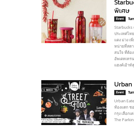
Starbu
พิเศษ
Event
Turn
Starbucks ต
ประเทศไทย 
แดง ม่วง เพ
หน่ายที่สตา
สนใจ ที่ต้
อัพเดทเทรนด
แฮงค์เอ้าท์
Urban 
Event
Turn
Urban Eater
ท้องแตก ชอ
กรุง เลือกเ
The Parkins