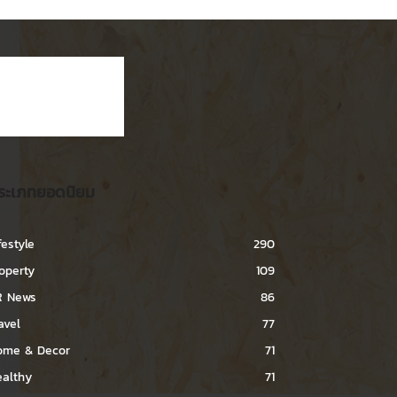
ระเภทยอดนิยม
festyle
290
operty
109
R News
86
avel
77
ome & Decor
71
ealthy
71