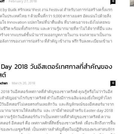
off
-
February 27, 2018
0
t by Builk #รักเหมาFest งาน Festival สำหรับวงการก่อสร้างครั้งแรก
ุดในประเทศไทย !! ด้วยพื้นที่กว่า 9,000 ตารางเมตร อัดแน่นไปด้วยสิ่ง
าสนใจ Innovation แปลกใหม่ที่น่าตื่นเต้น ที่บางคนอาจจะยังไม่เคยพบ
ชีวิต พร้อมทั้งกิจกรรม และความรู้มากมายที่หาไม่ได้จากที่อื่น และ
ก่อสร้างจากแบรนด์ชั้นนำมาร่วมออกบูทภายในงาน จนกลายมาเป็นงาน
ดอลังการของวงการก่อสร้าง ที่สำคัญ เข้างาน ฟรี!! รีบลงทะเบียนเข้ามา
 Day 2018 วันอีสเตอร์เทศกาลที่สำคัญของ
สต์
achan
-
March 20, 2018
0
2018 วันอีสเตอร์เทศกาลที่สำคัญของชาวคริสต์ คุณรู้หรือไม่ว่าวันอีส
ามสำคัญอย่างไรกับชาวคริสต์ ทำไมถึงมีการเฉลิมฉลองยิ่งใหญ่ทั่วโลก
ีวันอีสเตอร์ไม่เคยตรงกันเลยสักวัน และสัญลักษณ์ของอีสเตอร์มาจาก
มากมายชวนให้สงสัยกัน และ เรามีคำตอบสำหรับ Easter day 2018
ความรู้จักวันอีสเตอร์กันว่าเป็นเทศกาลที่สำคัญของชาวคริสต์ ความ
เตอร์ อีสเตอร์ คือ เทศกาลศักดิ์สิทธิ์ของชาวคริสต์ เพื่อระลึกถึงการฟื้น
ของพระเยซูคริสต์ เป็นเทศกาลสำคัญที่สุดในปฏิทินของพระศาสนจักร